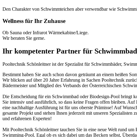
Den Charakter von Schwimmteichen aber verwendbar wie Schwimm
Wellness für Ihr Zuhause
Ob Sauna oder Infrarot Wärmekabine/Liege.
Wir beraten Sie gerne.
Ihr kompetenter Partner für Schwimmbad
Pooltechnik Schönleitner ist der Spezialist für Schwimmbäder, Swi
Bestimmt haben Sie auch schon davon geträumt an einem heißen Somme
Wir blicken auf über 20 Jahre Erfahrung in Sachen Pooltechnik zurü
Bädermeister und Mitglied des Verbands der Österreichischen Schw
Die Entscheidung für ein Schwimmbad oder Biodesign-Pool bringt ko
Sie intensiv und ausführlich, so dass keine Fragen offen bleiben. Au
eine nachhaltige Ausführung ist für uns oberste Prämisse! Auf Wunsch
gesamte Projekt und stehen Ihnen jederzeit mit unseren Spezialisten z
und erfahrenen Experten!
Mit Pooltechnik Schönleitner tauchen Sie in eine neue Welt rund 
Swimming-Pool. Egal ob es sich dabei um das Becken selbst, Überd