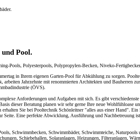
bäder.
 und Pool.
mming-Pools, Polyesterpools, Polypropylen-Becken, Niveko-Fertigbeck
rtag in Ihrem eigenen Garten-Pool für Abkühlung zu sorgen. Pooltechn
ck, arbeiten Jahrzehnte mit renommierten Architekten und Bauherren zu
immbadindustrie (ÖVS).
mplexe Anforderungen und Aufgaben mit sich. Es gibt verschiedenste 
f Basis dieser Beratung planen wir sehr gerne Ihre neue Wohlfühloase u
 erhalten Sie bei Pooltechnik Schönleitner "alles aus einer Hand". Ei
ur Seite. Eine perfekte Abwicklung, Ausführung und Nachbetreuung ist d
um Pools, Schwimmbecken, Schwimmbäder, Schwimmteiche, Naturpools 
achungen, Schiebehallen, Solaranlagen, Heizungen, Filteranlagen, W