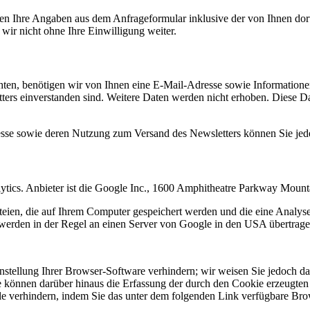
n Ihre Angaben aus dem Anfrageformular inklusive der von Ihnen dor
wir nicht ohne Ihre Einwilligung weiter.
en, benötigen wir von Ihnen eine E-Mail-Adresse sowie Informationen,
rs einverstanden sind. Weitere Daten werden nicht erhoben. Diese Dat
resse sowie deren Nutzung zum Versand des Newsletters können Sie jed
ytics. Anbieter ist die Google Inc., 1600 Amphitheatre Parkway Mou
eien, die auf Ihrem Computer gespeichert werden und die eine Analys
werden in der Regel an einen Server von Google in den USA übertragen
tellung Ihrer Browser-Software verhindern; wir weisen Sie jedoch dara
 können darüber hinaus die Erfassung der durch den Cookie erzeugten 
 verhindern, indem Sie das unter dem folgenden Link verfügbare Brows