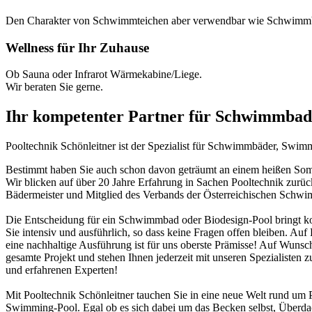
Den Charakter von Schwimmteichen aber verwendbar wie Schwimm
Wellness für Ihr Zuhause
Ob Sauna oder Infrarot Wärmekabine/Liege.
Wir beraten Sie gerne.
Ihr kompetenter Partner für Schwimmbad
Pooltechnik Schönleitner ist der Spezialist für Schwimmbäder, Swi
Bestimmt haben Sie auch schon davon geträumt an einem heißen Somme
Wir blicken auf über 20 Jahre Erfahrung in Sachen Pooltechnik zurü
Bädermeister und Mitglied des Verbands der Österreichischen Schw
Die Entscheidung für ein Schwimmbad oder Biodesign-Pool bringt ko
Sie intensiv und ausführlich, so dass keine Fragen offen bleiben. Au
eine nachhaltige Ausführung ist für uns oberste Prämisse! Auf Wunsch
gesamte Projekt und stehen Ihnen jederzeit mit unseren Spezialisten z
und erfahrenen Experten!
Mit Pooltechnik Schönleitner tauchen Sie in eine neue Welt rund 
Swimming-Pool. Egal ob es sich dabei um das Becken selbst, Überd