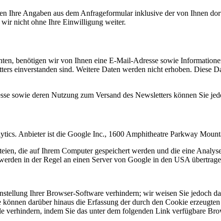
n Ihre Angaben aus dem Anfrageformular inklusive der von Ihnen dor
wir nicht ohne Ihre Einwilligung weiter.
en, benötigen wir von Ihnen eine E-Mail-Adresse sowie Informationen,
rs einverstanden sind. Weitere Daten werden nicht erhoben. Diese Dat
resse sowie deren Nutzung zum Versand des Newsletters können Sie jed
ytics. Anbieter ist die Google Inc., 1600 Amphitheatre Parkway Mou
eien, die auf Ihrem Computer gespeichert werden und die eine Analys
werden in der Regel an einen Server von Google in den USA übertragen
tellung Ihrer Browser-Software verhindern; wir weisen Sie jedoch dara
 können darüber hinaus die Erfassung der durch den Cookie erzeugten 
 verhindern, indem Sie das unter dem folgenden Link verfügbare Brows