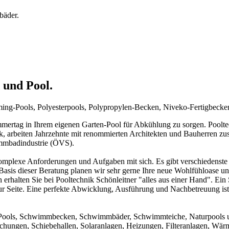
bäder.
 und Pool.
mming-Pools, Polyesterpools, Polypropylen-Becken, Niveko-Fertigbeck
rtag in Ihrem eigenen Garten-Pool für Abkühlung zu sorgen. Pooltechn
ck, arbeiten Jahrzehnte mit renommierten Architekten und Bauherren zu
immbadindustrie (ÖVS).
mplexe Anforderungen und Aufgaben mit sich. Es gibt verschiedenste 
f Basis dieser Beratung planen wir sehr gerne Ihre neue Wohlfühloase u
 erhalten Sie bei Pooltechnik Schönleitner "alles aus einer Hand". Ei
ur Seite. Eine perfekte Abwicklung, Ausführung und Nachbetreuung ist d
um Pools, Schwimmbecken, Schwimmbäder, Schwimmteiche, Naturpools 
achungen, Schiebehallen, Solaranlagen, Heizungen, Filteranlagen, W