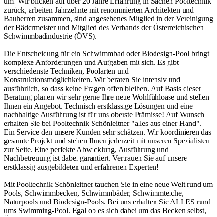
um! Wir blicken auf über 20 Jahre Erfahrung in Sachen Pooltechnik
zurück, arbeiten Jahrzehnte mit renommierten Architekten und
Bauherren zusammen, sind angesehenes Mitglied in der Vereinigung
der Bädermeister und Mitglied des Verbands der Österreichischen
Schwimmbadindustrie (ÖVS).
Die Entscheidung für ein Schwimmbad oder Biodesign-Pool bringt
komplexe Anforderungen und Aufgaben mit sich. Es gibt
verschiedenste Techniken, Poolarten und
Konstruktionsmöglichkeiten. Wir beraten Sie intensiv und
ausführlich, so dass keine Fragen offen bleiben. Auf Basis dieser
Beratung planen wir sehr gerne Ihre neue Wohlfühloase und stellen
Ihnen ein Angebot. Technisch erstklassige Lösungen und eine
nachhaltige Ausführung ist für uns oberste Prämisse! Auf Wunsch
erhalten Sie bei Pooltechnik Schönleitner "alles aus einer Hand".
Ein Service den unsere Kunden sehr schätzen. Wir koordinieren das
gesamte Projekt und stehen Ihnen jederzeit mit unseren Spezialisten
zur Seite. Eine perfekte Abwicklung, Ausführung und
Nachbetreuung ist dabei garantiert. Vertrauen Sie auf unsere
erstklassig ausgebildeten und erfahrenen Experten!
Mit Pooltechnik Schönleitner tauchen Sie in eine neue Welt rund um
Pools, Schwimmbecken, Schwimmbäder, Schwimmteiche,
Naturpools und Biodesign-Pools. Bei uns erhalten Sie ALLES rund
ums Swimming-Pool. Egal ob es sich dabei um das Becken selbst,