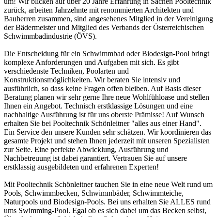
um! Wir blicken auf über 20 Jahre Erfahrung in Sachen Pooltechnik
zurück, arbeiten Jahrzehnte mit renommierten Architekten und
Bauherren zusammen, sind angesehenes Mitglied in der Vereinigung
der Bädermeister und Mitglied des Verbands der Österreichischen
Schwimmbadindustrie (ÖVS).
Die Entscheidung für ein Schwimmbad oder Biodesign-Pool bringt
komplexe Anforderungen und Aufgaben mit sich. Es gibt
verschiedenste Techniken, Poolarten und
Konstruktionsmöglichkeiten. Wir beraten Sie intensiv und
ausführlich, so dass keine Fragen offen bleiben. Auf Basis dieser
Beratung planen wir sehr gerne Ihre neue Wohlfühloase und stellen
Ihnen ein Angebot. Technisch erstklassige Lösungen und eine
nachhaltige Ausführung ist für uns oberste Prämisse! Auf Wunsch
erhalten Sie bei Pooltechnik Schönleitner "alles aus einer Hand".
Ein Service den unsere Kunden sehr schätzen. Wir koordinieren das
gesamte Projekt und stehen Ihnen jederzeit mit unseren Spezialisten
zur Seite. Eine perfekte Abwicklung, Ausführung und
Nachbetreuung ist dabei garantiert. Vertrauen Sie auf unsere
erstklassig ausgebildeten und erfahrenen Experten!
Mit Pooltechnik Schönleitner tauchen Sie in eine neue Welt rund um
Pools, Schwimmbecken, Schwimmbäder, Schwimmteiche,
Naturpools und Biodesign-Pools. Bei uns erhalten Sie ALLES rund
ums Swimming-Pool. Egal ob es sich dabei um das Becken selbst,