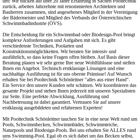
um! Wir blicken auf über 20 Jahre Erfahrung in Sachen Pooltechnik
zurück, arbeiten Jahrzehnte mit renommierten Architekten und
Bauherren zusammen, sind angesehenes Mitglied in der Vereinigung
der Bädermeister und Mitglied des Verbands der Österreichischen
Schwimmbadindustrie (ÖVS).
Die Entscheidung für ein Schwimmbad oder Biodesign-Pool bringt
komplexe Anforderungen und Aufgaben mit sich. Es gibt
verschiedenste Techniken, Poolarten und
Konstruktionsmöglichkeiten. Wir beraten Sie intensiv und
ausführlich, so dass keine Fragen offen bleiben. Auf Basis dieser
Beratung planen wir sehr gerne Ihre neue Wohlfühloase und stellen
Ihnen ein Angebot. Technisch erstklassige Lösungen und eine
nachhaltige Ausführung ist für uns oberste Prämisse! Auf Wunsch
erhalten Sie bei Pooltechnik Schönleitner "alles aus einer Hand".
Ein Service den unsere Kunden sehr schätzen. Wir koordinieren das
gesamte Projekt und stehen Ihnen jederzeit mit unseren Spezialisten
zur Seite. Eine perfekte Abwicklung, Ausführung und
Nachbetreuung ist dabei garantiert. Vertrauen Sie auf unsere
erstklassig ausgebildeten und erfahrenen Experten!
Mit Pooltechnik Schönleitner tauchen Sie in eine neue Welt rund um
Pools, Schwimmbecken, Schwimmbäder, Schwimmteiche,
Naturpools und Biodesign-Pools. Bei uns erhalten Sie ALLES rund
ums Swimming-Pool. Egal ob es sich dabei um das Becken selbst,