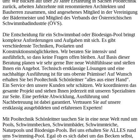
um! Wir blicken auf über 20 Jahre Erfahrung in Sachen Pooltechnik
zurück, arbeiten Jahrzehnte mit renommierten Architekten und
Bauherren zusammen, sind angesehenes Mitglied in der Vereinigung
der Bädermeister und Mitglied des Verbands der Österreichischen
Schwimmbadindustrie (ÖVS).
Die Entscheidung für ein Schwimmbad oder Biodesign-Pool bringt
komplexe Anforderungen und Aufgaben mit sich. Es gibt
verschiedenste Techniken, Poolarten und
Konstruktionsmöglichkeiten. Wir beraten Sie intensiv und
ausführlich, so dass keine Fragen offen bleiben. Auf Basis dieser
Beratung planen wir sehr gerne Ihre neue Wohlfühloase und stellen
Ihnen ein Angebot. Technisch erstklassige Lösungen und eine
nachhaltige Ausführung ist für uns oberste Prämisse! Auf Wunsch
erhalten Sie bei Pooltechnik Schönleitner "alles aus einer Hand".
Ein Service den unsere Kunden sehr schätzen. Wir koordinieren das
gesamte Projekt und stehen Ihnen jederzeit mit unseren Spezialisten
zur Seite. Eine perfekte Abwicklung, Ausführung und
Nachbetreuung ist dabei garantiert. Vertrauen Sie auf unsere
erstklassig ausgebildeten und erfahrenen Experten!
Mit Pooltechnik Schönleitner tauchen Sie in eine neue Welt rund um
Pools, Schwimmbecken, Schwimmbäder, Schwimmteiche,
Naturpools und Biodesign-Pools. Bei uns erhalten Sie ALLES rund
ums Swimming-Pool. Egal ob es sich dabei um das Becken selbst,