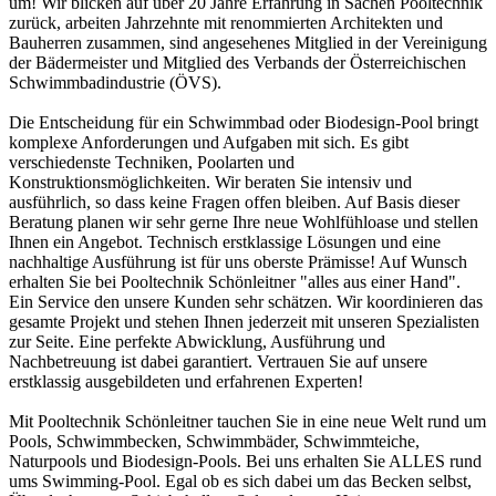
um! Wir blicken auf über 20 Jahre Erfahrung in Sachen Pooltechnik
zurück, arbeiten Jahrzehnte mit renommierten Architekten und
Bauherren zusammen, sind angesehenes Mitglied in der Vereinigung
der Bädermeister und Mitglied des Verbands der Österreichischen
Schwimmbadindustrie (ÖVS).
Die Entscheidung für ein Schwimmbad oder Biodesign-Pool bringt
komplexe Anforderungen und Aufgaben mit sich. Es gibt
verschiedenste Techniken, Poolarten und
Konstruktionsmöglichkeiten. Wir beraten Sie intensiv und
ausführlich, so dass keine Fragen offen bleiben. Auf Basis dieser
Beratung planen wir sehr gerne Ihre neue Wohlfühloase und stellen
Ihnen ein Angebot. Technisch erstklassige Lösungen und eine
nachhaltige Ausführung ist für uns oberste Prämisse! Auf Wunsch
erhalten Sie bei Pooltechnik Schönleitner "alles aus einer Hand".
Ein Service den unsere Kunden sehr schätzen. Wir koordinieren das
gesamte Projekt und stehen Ihnen jederzeit mit unseren Spezialisten
zur Seite. Eine perfekte Abwicklung, Ausführung und
Nachbetreuung ist dabei garantiert. Vertrauen Sie auf unsere
erstklassig ausgebildeten und erfahrenen Experten!
Mit Pooltechnik Schönleitner tauchen Sie in eine neue Welt rund um
Pools, Schwimmbecken, Schwimmbäder, Schwimmteiche,
Naturpools und Biodesign-Pools. Bei uns erhalten Sie ALLES rund
ums Swimming-Pool. Egal ob es sich dabei um das Becken selbst,