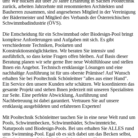
um! Wir blicken auf über 20 Jahre Erfahrung in Sachen Pooltechnik
zurück, arbeiten Jahrzehnte mit renommierten Architekten und
Bauherren zusammen, sind angesehenes Mitglied in der Vereinigung
der Bädermeister und Mitglied des Verbands der Österreichischen
Schwimmbadindustrie (ÖVS).
Die Entscheidung für ein Schwimmbad oder Biodesign-Pool bringt
komplexe Anforderungen und Aufgaben mit sich. Es gibt
verschiedenste Techniken, Poolarten und
Konstruktionsmöglichkeiten. Wir beraten Sie intensiv und
ausführlich, so dass keine Fragen offen bleiben. Auf Basis dieser
Beratung planen wir sehr gerne Ihre neue Wohlfühloase und stellen
Ihnen ein Angebot. Technisch erstklassige Lösungen und eine
nachhaltige Ausführung ist für uns oberste Prämisse! Auf Wunsch
erhalten Sie bei Pooltechnik Schönleitner "alles aus einer Hand".
Ein Service den unsere Kunden sehr schätzen. Wir koordinieren das
gesamte Projekt und stehen Ihnen jederzeit mit unseren Spezialisten
zur Seite. Eine perfekte Abwicklung, Ausführung und
Nachbetreuung ist dabei garantiert. Vertrauen Sie auf unsere
erstklassig ausgebildeten und erfahrenen Experten!
Mit Pooltechnik Schönleitner tauchen Sie in eine neue Welt rund um
Pools, Schwimmbecken, Schwimmbäder, Schwimmteiche,
Naturpools und Biodesign-Pools. Bei uns erhalten Sie ALLES rund
ums Swimming-Pool. Egal ob es sich dabei um das Becken selbst,