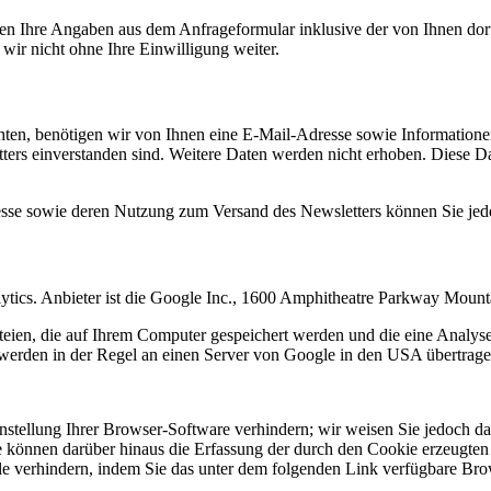
n Ihre Angaben aus dem Anfrageformular inklusive der von Ihnen dor
wir nicht ohne Ihre Einwilligung weiter.
en, benötigen wir von Ihnen eine E-Mail-Adresse sowie Informationen,
rs einverstanden sind. Weitere Daten werden nicht erhoben. Diese Dat
resse sowie deren Nutzung zum Versand des Newsletters können Sie jed
ytics. Anbieter ist die Google Inc., 1600 Amphitheatre Parkway Mou
eien, die auf Ihrem Computer gespeichert werden und die eine Analys
werden in der Regel an einen Server von Google in den USA übertragen
tellung Ihrer Browser-Software verhindern; wir weisen Sie jedoch dara
 können darüber hinaus die Erfassung der durch den Cookie erzeugten 
 verhindern, indem Sie das unter dem folgenden Link verfügbare Brows