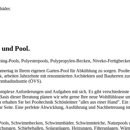
bäder.
 und Pool.
mming-Pools, Polyesterpools, Polypropylen-Becken, Niveko-Fertigbeck
rtag in Ihrem eigenen Garten-Pool für Abkühlung zu sorgen. Pooltechn
ck, arbeiten Jahrzehnte mit renommierten Architekten und Bauherren zu
immbadindustrie (ÖVS).
mplexe Anforderungen und Aufgaben mit sich. Es gibt verschiedenste 
f Basis dieser Beratung planen wir sehr gerne Ihre neue Wohlfühloase u
 erhalten Sie bei Pooltechnik Schönleitner "alles aus einer Hand". Ei
ur Seite. Eine perfekte Abwicklung, Ausführung und Nachbetreuung ist d
um Pools, Schwimmbecken, Schwimmbäder, Schwimmteiche, Naturpools 
achungen, Schiebehallen, Solaranlagen, Heizungen, Filteranlagen, W