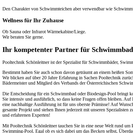
Den Charakter von Schwimmteichen aber verwendbar wie Schwimm
Wellness für Ihr Zuhause
Ob Sauna oder Infrarot Wärmekabine/Liege.
Wir beraten Sie gerne.
Ihr kompetenter Partner für Schwimmbad
Pooltechnik Schönleitner ist der Spezialist für Schwimmbäder, Swi
Bestimmt haben Sie auch schon davon geträumt an einem heißen Somme
Wir blicken auf über 20 Jahre Erfahrung in Sachen Pooltechnik zurü
Bädermeister und Mitglied des Verbands der Österreichischen Schw
Die Entscheidung für ein Schwimmbad oder Biodesign-Pool bringt ko
Sie intensiv und ausführlich, so dass keine Fragen offen bleiben. Au
eine nachhaltige Ausführung ist für uns oberste Prämisse! Auf Wunsch
gesamte Projekt und stehen Ihnen jederzeit mit unseren Spezialisten z
und erfahrenen Experten!
Mit Pooltechnik Schönleitner tauchen Sie in eine neue Welt rund 
Swimming-Pool. Egal ob es sich dabei um das Becken selbst, Überd