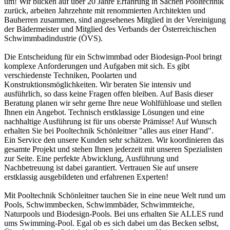
um! Wir blicken auf über 20 Jahre Erfahrung in Sachen Pooltechnik
zurück, arbeiten Jahrzehnte mit renommierten Architekten und
Bauherren zusammen, sind angesehenes Mitglied in der Vereinigung
der Bädermeister und Mitglied des Verbands der Österreichischen
Schwimmbadindustrie (ÖVS).
Die Entscheidung für ein Schwimmbad oder Biodesign-Pool bringt
komplexe Anforderungen und Aufgaben mit sich. Es gibt
verschiedenste Techniken, Poolarten und
Konstruktionsmöglichkeiten. Wir beraten Sie intensiv und
ausführlich, so dass keine Fragen offen bleiben. Auf Basis dieser
Beratung planen wir sehr gerne Ihre neue Wohlfühloase und stellen
Ihnen ein Angebot. Technisch erstklassige Lösungen und eine
nachhaltige Ausführung ist für uns oberste Prämisse! Auf Wunsch
erhalten Sie bei Pooltechnik Schönleitner "alles aus einer Hand".
Ein Service den unsere Kunden sehr schätzen. Wir koordinieren das
gesamte Projekt und stehen Ihnen jederzeit mit unseren Spezialisten
zur Seite. Eine perfekte Abwicklung, Ausführung und
Nachbetreuung ist dabei garantiert. Vertrauen Sie auf unsere
erstklassig ausgebildeten und erfahrenen Experten!
Mit Pooltechnik Schönleitner tauchen Sie in eine neue Welt rund um
Pools, Schwimmbecken, Schwimmbäder, Schwimmteiche,
Naturpools und Biodesign-Pools. Bei uns erhalten Sie ALLES rund
ums Swimming-Pool. Egal ob es sich dabei um das Becken selbst,