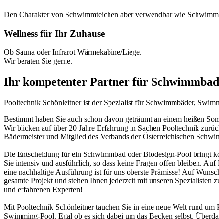
Den Charakter von Schwimmteichen aber verwendbar wie Schwimm
Wellness für Ihr Zuhause
Ob Sauna oder Infrarot Wärmekabine/Liege.
Wir beraten Sie gerne.
Ihr kompetenter Partner für Schwimmbad
Pooltechnik Schönleitner ist der Spezialist für Schwimmbäder, Swi
Bestimmt haben Sie auch schon davon geträumt an einem heißen Somme
Wir blicken auf über 20 Jahre Erfahrung in Sachen Pooltechnik zurü
Bädermeister und Mitglied des Verbands der Österreichischen Schw
Die Entscheidung für ein Schwimmbad oder Biodesign-Pool bringt ko
Sie intensiv und ausführlich, so dass keine Fragen offen bleiben. Au
eine nachhaltige Ausführung ist für uns oberste Prämisse! Auf Wunsch
gesamte Projekt und stehen Ihnen jederzeit mit unseren Spezialisten z
und erfahrenen Experten!
Mit Pooltechnik Schönleitner tauchen Sie in eine neue Welt rund 
Swimming-Pool. Egal ob es sich dabei um das Becken selbst, Überd