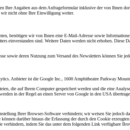
n Ihre Angaben aus dem Anfrageformular inklusive der von Ihnen dor
wir nicht ohne Ihre Einwilligung weiter.
en, benötigen wir von Ihnen eine E-Mail-Adresse sowie Informationen,
rs einverstanden sind. Weitere Daten werden nicht erhoben. Diese Dat
resse sowie deren Nutzung zum Versand des Newsletters können Sie jed
ytics. Anbieter ist die Google Inc., 1600 Amphitheatre Parkway Mou
eien, die auf Ihrem Computer gespeichert werden und die eine Analys
werden in der Regel an einen Server von Google in den USA übertragen
tellung Ihrer Browser-Software verhindern; wir weisen Sie jedoch dara
 können darüber hinaus die Erfassung der durch den Cookie erzeugten 
 verhindern, indem Sie das unter dem folgenden Link verfügbare Brows