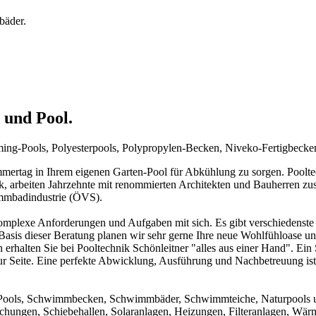
bäder.
 und Pool.
mming-Pools, Polyesterpools, Polypropylen-Becken, Niveko-Fertigbeck
rtag in Ihrem eigenen Garten-Pool für Abkühlung zu sorgen. Pooltechn
ck, arbeiten Jahrzehnte mit renommierten Architekten und Bauherren zu
immbadindustrie (ÖVS).
mplexe Anforderungen und Aufgaben mit sich. Es gibt verschiedenste 
f Basis dieser Beratung planen wir sehr gerne Ihre neue Wohlfühloase u
 erhalten Sie bei Pooltechnik Schönleitner "alles aus einer Hand". Ei
ur Seite. Eine perfekte Abwicklung, Ausführung und Nachbetreuung ist d
um Pools, Schwimmbecken, Schwimmbäder, Schwimmteiche, Naturpools 
achungen, Schiebehallen, Solaranlagen, Heizungen, Filteranlagen, W