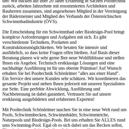
um! Wir blicken auf über 20 Jahre Erfahrung in Sachen Pooltechnik
zurück, arbeiten Jahrzehnte mit renommierten Architekten und
Bauherren zusammen, sind angesehenes Mitglied in der Vereinigung
der Bädermeister und Mitglied des Verbands der Österreichischen
Schwimmbadindustrie (ÖVS).
Die Entscheidung für ein Schwimmbad oder Biodesign-Pool bringt
komplexe Anforderungen und Aufgaben mit sich. Es gibt
verschiedenste Techniken, Poolarten und
Konstruktionsmöglichkeiten. Wir beraten Sie intensiv und
ausführlich, so dass keine Fragen offen bleiben. Auf Basis dieser
Beratung planen wir sehr gerne Ihre neue Wohlfühloase und stellen
Ihnen ein Angebot. Technisch erstklassige Lösungen und eine
nachhaltige Ausführung ist für uns oberste Prämisse! Auf Wunsch
erhalten Sie bei Pooltechnik Schönleitner "alles aus einer Hand".
Ein Service den unsere Kunden sehr schätzen. Wir koordinieren das
gesamte Projekt und stehen Ihnen jederzeit mit unseren Spezialisten
zur Seite. Eine perfekte Abwicklung, Ausführung und
Nachbetreuung ist dabei garantiert. Vertrauen Sie auf unsere
erstklassig ausgebildeten und erfahrenen Experten!
Mit Pooltechnik Schönleitner tauchen Sie in eine neue Welt rund um
Pools, Schwimmbecken, Schwimmbäder, Schwimmteiche,
Naturpools und Biodesign-Pools. Bei uns erhalten Sie ALLES rund
ums Swimming-Pool. Egal ob es sich dabei um das Becken selbst,