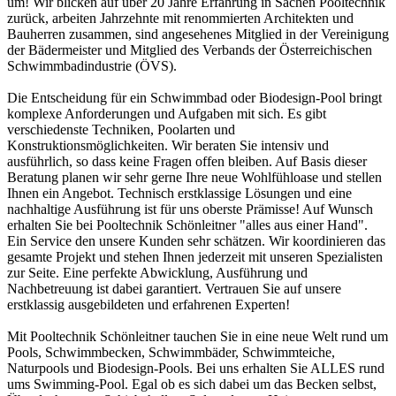
um! Wir blicken auf über 20 Jahre Erfahrung in Sachen Pooltechnik
zurück, arbeiten Jahrzehnte mit renommierten Architekten und
Bauherren zusammen, sind angesehenes Mitglied in der Vereinigung
der Bädermeister und Mitglied des Verbands der Österreichischen
Schwimmbadindustrie (ÖVS).
Die Entscheidung für ein Schwimmbad oder Biodesign-Pool bringt
komplexe Anforderungen und Aufgaben mit sich. Es gibt
verschiedenste Techniken, Poolarten und
Konstruktionsmöglichkeiten. Wir beraten Sie intensiv und
ausführlich, so dass keine Fragen offen bleiben. Auf Basis dieser
Beratung planen wir sehr gerne Ihre neue Wohlfühloase und stellen
Ihnen ein Angebot. Technisch erstklassige Lösungen und eine
nachhaltige Ausführung ist für uns oberste Prämisse! Auf Wunsch
erhalten Sie bei Pooltechnik Schönleitner "alles aus einer Hand".
Ein Service den unsere Kunden sehr schätzen. Wir koordinieren das
gesamte Projekt und stehen Ihnen jederzeit mit unseren Spezialisten
zur Seite. Eine perfekte Abwicklung, Ausführung und
Nachbetreuung ist dabei garantiert. Vertrauen Sie auf unsere
erstklassig ausgebildeten und erfahrenen Experten!
Mit Pooltechnik Schönleitner tauchen Sie in eine neue Welt rund um
Pools, Schwimmbecken, Schwimmbäder, Schwimmteiche,
Naturpools und Biodesign-Pools. Bei uns erhalten Sie ALLES rund
ums Swimming-Pool. Egal ob es sich dabei um das Becken selbst,