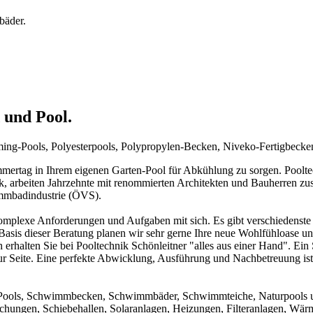
bäder.
 und Pool.
mming-Pools, Polyesterpools, Polypropylen-Becken, Niveko-Fertigbeck
rtag in Ihrem eigenen Garten-Pool für Abkühlung zu sorgen. Pooltechn
ck, arbeiten Jahrzehnte mit renommierten Architekten und Bauherren zu
immbadindustrie (ÖVS).
mplexe Anforderungen und Aufgaben mit sich. Es gibt verschiedenste 
f Basis dieser Beratung planen wir sehr gerne Ihre neue Wohlfühloase u
 erhalten Sie bei Pooltechnik Schönleitner "alles aus einer Hand". Ei
ur Seite. Eine perfekte Abwicklung, Ausführung und Nachbetreuung ist d
um Pools, Schwimmbecken, Schwimmbäder, Schwimmteiche, Naturpools 
achungen, Schiebehallen, Solaranlagen, Heizungen, Filteranlagen, W