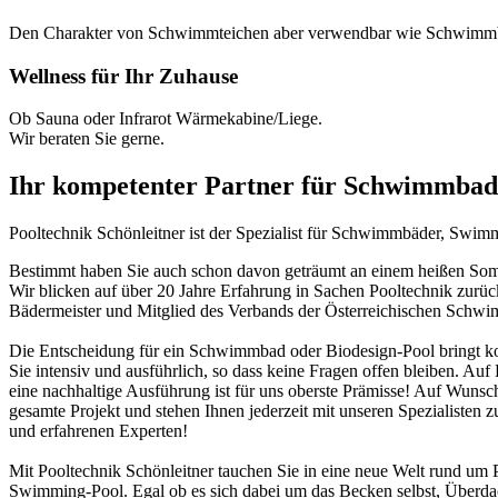
Den Charakter von Schwimmteichen aber verwendbar wie Schwimm
Wellness für Ihr Zuhause
Ob Sauna oder Infrarot Wärmekabine/Liege.
Wir beraten Sie gerne.
Ihr kompetenter Partner für Schwimmbad
Pooltechnik Schönleitner ist der Spezialist für Schwimmbäder, Swi
Bestimmt haben Sie auch schon davon geträumt an einem heißen Somme
Wir blicken auf über 20 Jahre Erfahrung in Sachen Pooltechnik zurü
Bädermeister und Mitglied des Verbands der Österreichischen Schw
Die Entscheidung für ein Schwimmbad oder Biodesign-Pool bringt ko
Sie intensiv und ausführlich, so dass keine Fragen offen bleiben. Au
eine nachhaltige Ausführung ist für uns oberste Prämisse! Auf Wunsch
gesamte Projekt und stehen Ihnen jederzeit mit unseren Spezialisten z
und erfahrenen Experten!
Mit Pooltechnik Schönleitner tauchen Sie in eine neue Welt rund 
Swimming-Pool. Egal ob es sich dabei um das Becken selbst, Überd