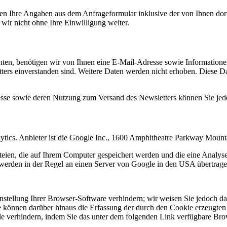
n Ihre Angaben aus dem Anfrageformular inklusive der von Ihnen dor
wir nicht ohne Ihre Einwilligung weiter.
en, benötigen wir von Ihnen eine E-Mail-Adresse sowie Informationen,
rs einverstanden sind. Weitere Daten werden nicht erhoben. Diese Dat
resse sowie deren Nutzung zum Versand des Newsletters können Sie jed
ytics. Anbieter ist die Google Inc., 1600 Amphitheatre Parkway Mou
eien, die auf Ihrem Computer gespeichert werden und die eine Analys
werden in der Regel an einen Server von Google in den USA übertragen
tellung Ihrer Browser-Software verhindern; wir weisen Sie jedoch dara
 können darüber hinaus die Erfassung der durch den Cookie erzeugten 
 verhindern, indem Sie das unter dem folgenden Link verfügbare Brows