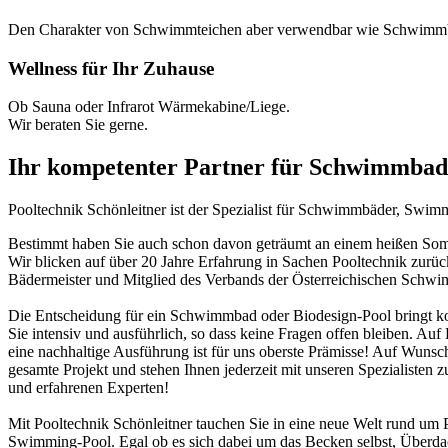
Den Charakter von Schwimmteichen aber verwendbar wie Schwimm
Wellness für Ihr Zuhause
Ob Sauna oder Infrarot Wärmekabine/Liege.
Wir beraten Sie gerne.
Ihr kompetenter Partner für Schwimmbad
Pooltechnik Schönleitner ist der Spezialist für Schwimmbäder, Swi
Bestimmt haben Sie auch schon davon geträumt an einem heißen Somme
Wir blicken auf über 20 Jahre Erfahrung in Sachen Pooltechnik zurü
Bädermeister und Mitglied des Verbands der Österreichischen Schw
Die Entscheidung für ein Schwimmbad oder Biodesign-Pool bringt ko
Sie intensiv und ausführlich, so dass keine Fragen offen bleiben. Au
eine nachhaltige Ausführung ist für uns oberste Prämisse! Auf Wunsch
gesamte Projekt und stehen Ihnen jederzeit mit unseren Spezialisten z
und erfahrenen Experten!
Mit Pooltechnik Schönleitner tauchen Sie in eine neue Welt rund 
Swimming-Pool. Egal ob es sich dabei um das Becken selbst, Überd