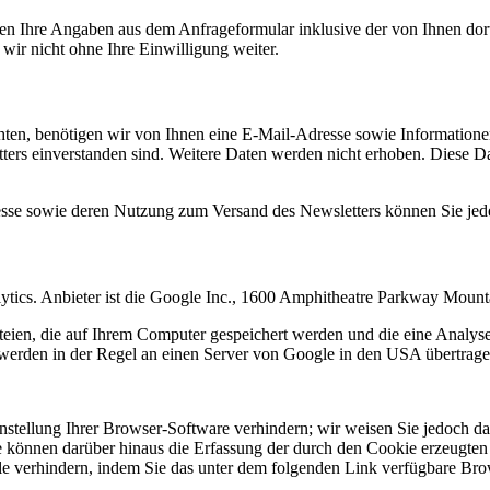
n Ihre Angaben aus dem Anfrageformular inklusive der von Ihnen dor
wir nicht ohne Ihre Einwilligung weiter.
en, benötigen wir von Ihnen eine E-Mail-Adresse sowie Informationen,
rs einverstanden sind. Weitere Daten werden nicht erhoben. Diese Dat
resse sowie deren Nutzung zum Versand des Newsletters können Sie jed
ytics. Anbieter ist die Google Inc., 1600 Amphitheatre Parkway Mou
eien, die auf Ihrem Computer gespeichert werden und die eine Analys
werden in der Regel an einen Server von Google in den USA übertragen
tellung Ihrer Browser-Software verhindern; wir weisen Sie jedoch dara
 können darüber hinaus die Erfassung der durch den Cookie erzeugten 
 verhindern, indem Sie das unter dem folgenden Link verfügbare Brows