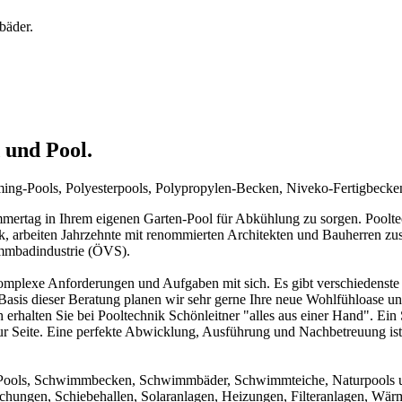
bäder.
 und Pool.
mming-Pools, Polyesterpools, Polypropylen-Becken, Niveko-Fertigbeck
rtag in Ihrem eigenen Garten-Pool für Abkühlung zu sorgen. Pooltechn
ck, arbeiten Jahrzehnte mit renommierten Architekten und Bauherren zu
immbadindustrie (ÖVS).
mplexe Anforderungen und Aufgaben mit sich. Es gibt verschiedenste 
f Basis dieser Beratung planen wir sehr gerne Ihre neue Wohlfühloase u
 erhalten Sie bei Pooltechnik Schönleitner "alles aus einer Hand". Ei
ur Seite. Eine perfekte Abwicklung, Ausführung und Nachbetreuung ist d
um Pools, Schwimmbecken, Schwimmbäder, Schwimmteiche, Naturpools 
achungen, Schiebehallen, Solaranlagen, Heizungen, Filteranlagen, W