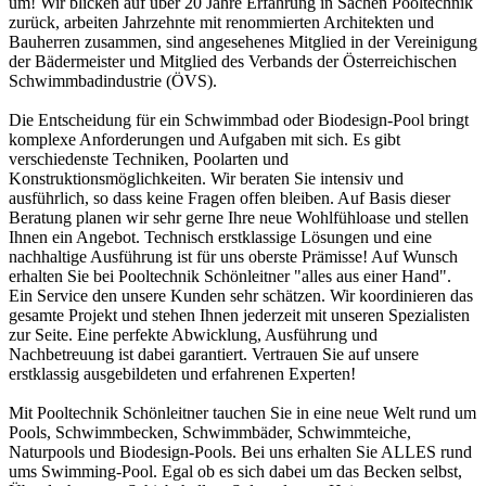
um! Wir blicken auf über 20 Jahre Erfahrung in Sachen Pooltechnik
zurück, arbeiten Jahrzehnte mit renommierten Architekten und
Bauherren zusammen, sind angesehenes Mitglied in der Vereinigung
der Bädermeister und Mitglied des Verbands der Österreichischen
Schwimmbadindustrie (ÖVS).
Die Entscheidung für ein Schwimmbad oder Biodesign-Pool bringt
komplexe Anforderungen und Aufgaben mit sich. Es gibt
verschiedenste Techniken, Poolarten und
Konstruktionsmöglichkeiten. Wir beraten Sie intensiv und
ausführlich, so dass keine Fragen offen bleiben. Auf Basis dieser
Beratung planen wir sehr gerne Ihre neue Wohlfühloase und stellen
Ihnen ein Angebot. Technisch erstklassige Lösungen und eine
nachhaltige Ausführung ist für uns oberste Prämisse! Auf Wunsch
erhalten Sie bei Pooltechnik Schönleitner "alles aus einer Hand".
Ein Service den unsere Kunden sehr schätzen. Wir koordinieren das
gesamte Projekt und stehen Ihnen jederzeit mit unseren Spezialisten
zur Seite. Eine perfekte Abwicklung, Ausführung und
Nachbetreuung ist dabei garantiert. Vertrauen Sie auf unsere
erstklassig ausgebildeten und erfahrenen Experten!
Mit Pooltechnik Schönleitner tauchen Sie in eine neue Welt rund um
Pools, Schwimmbecken, Schwimmbäder, Schwimmteiche,
Naturpools und Biodesign-Pools. Bei uns erhalten Sie ALLES rund
ums Swimming-Pool. Egal ob es sich dabei um das Becken selbst,