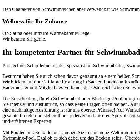
Den Charakter von Schwimmteichen aber verwendbar wie Schwimm
Wellness für Ihr Zuhause
Ob Sauna oder Infrarot Wärmekabine/Liege.
Wir beraten Sie gerne.
Ihr kompetenter Partner für Schwimmbad
Pooltechnik Schönleitner ist der Spezialist für Schwimmbäder, Swi
Bestimmt haben Sie auch schon davon geträumt an einem heißen Somme
Wir blicken auf über 20 Jahre Erfahrung in Sachen Pooltechnik zurü
Bädermeister und Mitglied des Verbands der Österreichischen Schw
Die Entscheidung für ein Schwimmbad oder Biodesign-Pool bringt ko
Sie intensiv und ausführlich, so dass keine Fragen offen bleiben. Au
eine nachhaltige Ausführung ist für uns oberste Prämisse! Auf Wunsch
gesamte Projekt und stehen Ihnen jederzeit mit unseren Spezialisten z
und erfahrenen Experten!
Mit Pooltechnik Schönleitner tauchen Sie in eine neue Welt rund 
Swimming-Pool. Egal ob es sich dabei um das Becken selbst, Überd