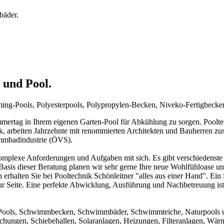
bäder.
 und Pool.
mming-Pools, Polyesterpools, Polypropylen-Becken, Niveko-Fertigbeck
rtag in Ihrem eigenen Garten-Pool für Abkühlung zu sorgen. Pooltechn
ck, arbeiten Jahrzehnte mit renommierten Architekten und Bauherren zu
immbadindustrie (ÖVS).
mplexe Anforderungen und Aufgaben mit sich. Es gibt verschiedenste 
f Basis dieser Beratung planen wir sehr gerne Ihre neue Wohlfühloase u
 erhalten Sie bei Pooltechnik Schönleitner "alles aus einer Hand". Ei
ur Seite. Eine perfekte Abwicklung, Ausführung und Nachbetreuung ist d
um Pools, Schwimmbecken, Schwimmbäder, Schwimmteiche, Naturpools 
achungen, Schiebehallen, Solaranlagen, Heizungen, Filteranlagen, W