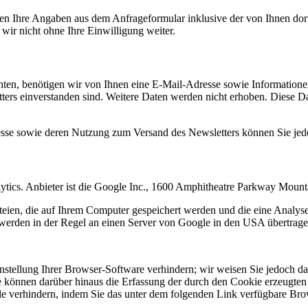
n Ihre Angaben aus dem Anfrageformular inklusive der von Ihnen dor
wir nicht ohne Ihre Einwilligung weiter.
en, benötigen wir von Ihnen eine E-Mail-Adresse sowie Informationen,
rs einverstanden sind. Weitere Daten werden nicht erhoben. Diese Dat
resse sowie deren Nutzung zum Versand des Newsletters können Sie jed
ytics. Anbieter ist die Google Inc., 1600 Amphitheatre Parkway Mou
eien, die auf Ihrem Computer gespeichert werden und die eine Analys
werden in der Regel an einen Server von Google in den USA übertragen
tellung Ihrer Browser-Software verhindern; wir weisen Sie jedoch dara
 können darüber hinaus die Erfassung der durch den Cookie erzeugten 
 verhindern, indem Sie das unter dem folgenden Link verfügbare Brows