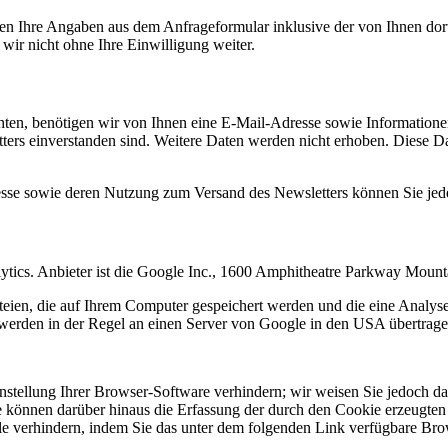
n Ihre Angaben aus dem Anfrageformular inklusive der von Ihnen dor
wir nicht ohne Ihre Einwilligung weiter.
en, benötigen wir von Ihnen eine E-Mail-Adresse sowie Informationen,
rs einverstanden sind. Weitere Daten werden nicht erhoben. Diese Dat
resse sowie deren Nutzung zum Versand des Newsletters können Sie jed
ytics. Anbieter ist die Google Inc., 1600 Amphitheatre Parkway Mou
eien, die auf Ihrem Computer gespeichert werden und die eine Analys
werden in der Regel an einen Server von Google in den USA übertragen
tellung Ihrer Browser-Software verhindern; wir weisen Sie jedoch dara
 können darüber hinaus die Erfassung der durch den Cookie erzeugten 
 verhindern, indem Sie das unter dem folgenden Link verfügbare Brows