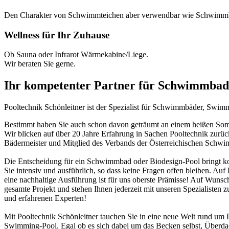
Den Charakter von Schwimmteichen aber verwendbar wie Schwimm
Wellness für Ihr Zuhause
Ob Sauna oder Infrarot Wärmekabine/Liege.
Wir beraten Sie gerne.
Ihr kompetenter Partner für Schwimmbad
Pooltechnik Schönleitner ist der Spezialist für Schwimmbäder, Swi
Bestimmt haben Sie auch schon davon geträumt an einem heißen Somme
Wir blicken auf über 20 Jahre Erfahrung in Sachen Pooltechnik zurü
Bädermeister und Mitglied des Verbands der Österreichischen Schw
Die Entscheidung für ein Schwimmbad oder Biodesign-Pool bringt ko
Sie intensiv und ausführlich, so dass keine Fragen offen bleiben. Au
eine nachhaltige Ausführung ist für uns oberste Prämisse! Auf Wunsch
gesamte Projekt und stehen Ihnen jederzeit mit unseren Spezialisten z
und erfahrenen Experten!
Mit Pooltechnik Schönleitner tauchen Sie in eine neue Welt rund 
Swimming-Pool. Egal ob es sich dabei um das Becken selbst, Überd