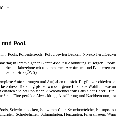
bäder.
 und Pool.
mming-Pools, Polyesterpools, Polypropylen-Becken, Niveko-Fertigbeck
rtag in Ihrem eigenen Garten-Pool für Abkühlung zu sorgen. Pooltechn
ck, arbeiten Jahrzehnte mit renommierten Architekten und Bauherren zu
immbadindustrie (ÖVS).
mplexe Anforderungen und Aufgaben mit sich. Es gibt verschiedenste 
f Basis dieser Beratung planen wir sehr gerne Ihre neue Wohlfühloase u
 erhalten Sie bei Pooltechnik Schönleitner "alles aus einer Hand". Ei
ur Seite. Eine perfekte Abwicklung, Ausführung und Nachbetreuung ist d
um Pools, Schwimmbecken, Schwimmbäder, Schwimmteiche, Naturpools 
achungen, Schiebehallen, Solaranlagen, Heizungen, Filteranlagen, W