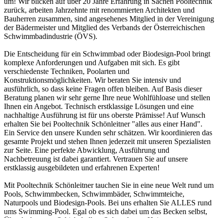
um! Wir blicken auf über 20 Jahre Erfahrung in Sachen Pooltechnik
zurück, arbeiten Jahrzehnte mit renommierten Architekten und
Bauherren zusammen, sind angesehenes Mitglied in der Vereinigung
der Bädermeister und Mitglied des Verbands der Österreichischen
Schwimmbadindustrie (ÖVS).
Die Entscheidung für ein Schwimmbad oder Biodesign-Pool bringt
komplexe Anforderungen und Aufgaben mit sich. Es gibt
verschiedenste Techniken, Poolarten und
Konstruktionsmöglichkeiten. Wir beraten Sie intensiv und
ausführlich, so dass keine Fragen offen bleiben. Auf Basis dieser
Beratung planen wir sehr gerne Ihre neue Wohlfühloase und stellen
Ihnen ein Angebot. Technisch erstklassige Lösungen und eine
nachhaltige Ausführung ist für uns oberste Prämisse! Auf Wunsch
erhalten Sie bei Pooltechnik Schönleitner "alles aus einer Hand".
Ein Service den unsere Kunden sehr schätzen. Wir koordinieren das
gesamte Projekt und stehen Ihnen jederzeit mit unseren Spezialisten
zur Seite. Eine perfekte Abwicklung, Ausführung und
Nachbetreuung ist dabei garantiert. Vertrauen Sie auf unsere
erstklassig ausgebildeten und erfahrenen Experten!
Mit Pooltechnik Schönleitner tauchen Sie in eine neue Welt rund um
Pools, Schwimmbecken, Schwimmbäder, Schwimmteiche,
Naturpools und Biodesign-Pools. Bei uns erhalten Sie ALLES rund
ums Swimming-Pool. Egal ob es sich dabei um das Becken selbst,