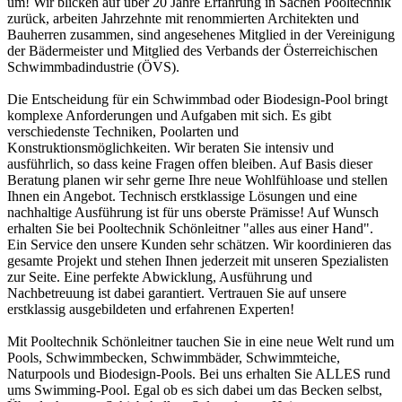
um! Wir blicken auf über 20 Jahre Erfahrung in Sachen Pooltechnik
zurück, arbeiten Jahrzehnte mit renommierten Architekten und
Bauherren zusammen, sind angesehenes Mitglied in der Vereinigung
der Bädermeister und Mitglied des Verbands der Österreichischen
Schwimmbadindustrie (ÖVS).
Die Entscheidung für ein Schwimmbad oder Biodesign-Pool bringt
komplexe Anforderungen und Aufgaben mit sich. Es gibt
verschiedenste Techniken, Poolarten und
Konstruktionsmöglichkeiten. Wir beraten Sie intensiv und
ausführlich, so dass keine Fragen offen bleiben. Auf Basis dieser
Beratung planen wir sehr gerne Ihre neue Wohlfühloase und stellen
Ihnen ein Angebot. Technisch erstklassige Lösungen und eine
nachhaltige Ausführung ist für uns oberste Prämisse! Auf Wunsch
erhalten Sie bei Pooltechnik Schönleitner "alles aus einer Hand".
Ein Service den unsere Kunden sehr schätzen. Wir koordinieren das
gesamte Projekt und stehen Ihnen jederzeit mit unseren Spezialisten
zur Seite. Eine perfekte Abwicklung, Ausführung und
Nachbetreuung ist dabei garantiert. Vertrauen Sie auf unsere
erstklassig ausgebildeten und erfahrenen Experten!
Mit Pooltechnik Schönleitner tauchen Sie in eine neue Welt rund um
Pools, Schwimmbecken, Schwimmbäder, Schwimmteiche,
Naturpools und Biodesign-Pools. Bei uns erhalten Sie ALLES rund
ums Swimming-Pool. Egal ob es sich dabei um das Becken selbst,