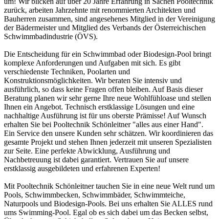
um! Wir blicken auf über 20 Jahre Erfahrung in Sachen Pooltechnik
zurück, arbeiten Jahrzehnte mit renommierten Architekten und
Bauherren zusammen, sind angesehenes Mitglied in der Vereinigung
der Bädermeister und Mitglied des Verbands der Österreichischen
Schwimmbadindustrie (ÖVS).
Die Entscheidung für ein Schwimmbad oder Biodesign-Pool bringt
komplexe Anforderungen und Aufgaben mit sich. Es gibt
verschiedenste Techniken, Poolarten und
Konstruktionsmöglichkeiten. Wir beraten Sie intensiv und
ausführlich, so dass keine Fragen offen bleiben. Auf Basis dieser
Beratung planen wir sehr gerne Ihre neue Wohlfühloase und stellen
Ihnen ein Angebot. Technisch erstklassige Lösungen und eine
nachhaltige Ausführung ist für uns oberste Prämisse! Auf Wunsch
erhalten Sie bei Pooltechnik Schönleitner "alles aus einer Hand".
Ein Service den unsere Kunden sehr schätzen. Wir koordinieren das
gesamte Projekt und stehen Ihnen jederzeit mit unseren Spezialisten
zur Seite. Eine perfekte Abwicklung, Ausführung und
Nachbetreuung ist dabei garantiert. Vertrauen Sie auf unsere
erstklassig ausgebildeten und erfahrenen Experten!
Mit Pooltechnik Schönleitner tauchen Sie in eine neue Welt rund um
Pools, Schwimmbecken, Schwimmbäder, Schwimmteiche,
Naturpools und Biodesign-Pools. Bei uns erhalten Sie ALLES rund
ums Swimming-Pool. Egal ob es sich dabei um das Becken selbst,