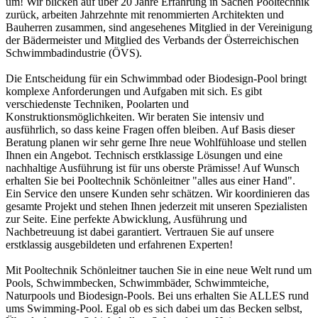
um! Wir blicken auf über 20 Jahre Erfahrung in Sachen Pooltechnik
zurück, arbeiten Jahrzehnte mit renommierten Architekten und
Bauherren zusammen, sind angesehenes Mitglied in der Vereinigung
der Bädermeister und Mitglied des Verbands der Österreichischen
Schwimmbadindustrie (ÖVS).
Die Entscheidung für ein Schwimmbad oder Biodesign-Pool bringt
komplexe Anforderungen und Aufgaben mit sich. Es gibt
verschiedenste Techniken, Poolarten und
Konstruktionsmöglichkeiten. Wir beraten Sie intensiv und
ausführlich, so dass keine Fragen offen bleiben. Auf Basis dieser
Beratung planen wir sehr gerne Ihre neue Wohlfühloase und stellen
Ihnen ein Angebot. Technisch erstklassige Lösungen und eine
nachhaltige Ausführung ist für uns oberste Prämisse! Auf Wunsch
erhalten Sie bei Pooltechnik Schönleitner "alles aus einer Hand".
Ein Service den unsere Kunden sehr schätzen. Wir koordinieren das
gesamte Projekt und stehen Ihnen jederzeit mit unseren Spezialisten
zur Seite. Eine perfekte Abwicklung, Ausführung und
Nachbetreuung ist dabei garantiert. Vertrauen Sie auf unsere
erstklassig ausgebildeten und erfahrenen Experten!
Mit Pooltechnik Schönleitner tauchen Sie in eine neue Welt rund um
Pools, Schwimmbecken, Schwimmbäder, Schwimmteiche,
Naturpools und Biodesign-Pools. Bei uns erhalten Sie ALLES rund
ums Swimming-Pool. Egal ob es sich dabei um das Becken selbst,