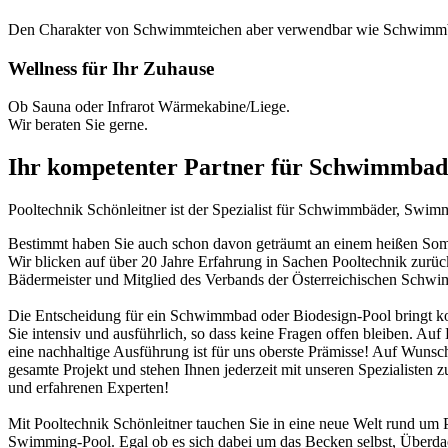
Den Charakter von Schwimmteichen aber verwendbar wie Schwimm
Wellness für Ihr Zuhause
Ob Sauna oder Infrarot Wärmekabine/Liege.
Wir beraten Sie gerne.
Ihr kompetenter Partner für Schwimmbad
Pooltechnik Schönleitner ist der Spezialist für Schwimmbäder, Swi
Bestimmt haben Sie auch schon davon geträumt an einem heißen Somme
Wir blicken auf über 20 Jahre Erfahrung in Sachen Pooltechnik zurü
Bädermeister und Mitglied des Verbands der Österreichischen Schw
Die Entscheidung für ein Schwimmbad oder Biodesign-Pool bringt ko
Sie intensiv und ausführlich, so dass keine Fragen offen bleiben. Au
eine nachhaltige Ausführung ist für uns oberste Prämisse! Auf Wunsch
gesamte Projekt und stehen Ihnen jederzeit mit unseren Spezialisten z
und erfahrenen Experten!
Mit Pooltechnik Schönleitner tauchen Sie in eine neue Welt rund 
Swimming-Pool. Egal ob es sich dabei um das Becken selbst, Überd