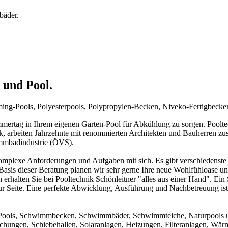
bäder.
 und Pool.
mming-Pools, Polyesterpools, Polypropylen-Becken, Niveko-Fertigbeck
rtag in Ihrem eigenen Garten-Pool für Abkühlung zu sorgen. Pooltechn
ck, arbeiten Jahrzehnte mit renommierten Architekten und Bauherren zu
immbadindustrie (ÖVS).
mplexe Anforderungen und Aufgaben mit sich. Es gibt verschiedenste 
f Basis dieser Beratung planen wir sehr gerne Ihre neue Wohlfühloase u
 erhalten Sie bei Pooltechnik Schönleitner "alles aus einer Hand". Ei
ur Seite. Eine perfekte Abwicklung, Ausführung und Nachbetreuung ist d
um Pools, Schwimmbecken, Schwimmbäder, Schwimmteiche, Naturpools 
achungen, Schiebehallen, Solaranlagen, Heizungen, Filteranlagen, W