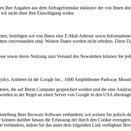
n Ihre Angaben aus dem Anfrageformular inklusive der von Ihnen dor
wir nicht ohne Ihre Einwilligung weiter.
en, benötigen wir von Ihnen eine E-Mail-Adresse sowie Informationen,
rs einverstanden sind. Weitere Daten werden nicht erhoben. Diese Dat
resse sowie deren Nutzung zum Versand des Newsletters können Sie jed
ytics. Anbieter ist die Google Inc., 1600 Amphitheatre Parkway Mou
eien, die auf Ihrem Computer gespeichert werden und die eine Analys
werden in der Regel an einen Server von Google in den USA übertragen
tellung Ihrer Browser-Software verhindern; wir weisen Sie jedoch dara
 können darüber hinaus die Erfassung der durch den Cookie erzeugten 
 verhindern, indem Sie das unter dem folgenden Link verfügbare Brows