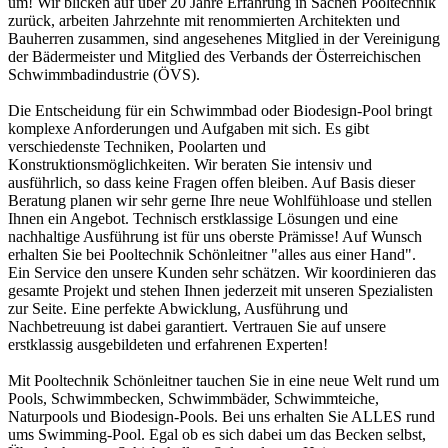
um! Wir blicken auf über 20 Jahre Erfahrung in Sachen Pooltechnik
zurück, arbeiten Jahrzehnte mit renommierten Architekten und
Bauherren zusammen, sind angesehenes Mitglied in der Vereinigung
der Bädermeister und Mitglied des Verbands der Österreichischen
Schwimmbadindustrie (ÖVS).
Die Entscheidung für ein Schwimmbad oder Biodesign-Pool bringt
komplexe Anforderungen und Aufgaben mit sich. Es gibt
verschiedenste Techniken, Poolarten und
Konstruktionsmöglichkeiten. Wir beraten Sie intensiv und
ausführlich, so dass keine Fragen offen bleiben. Auf Basis dieser
Beratung planen wir sehr gerne Ihre neue Wohlfühloase und stellen
Ihnen ein Angebot. Technisch erstklassige Lösungen und eine
nachhaltige Ausführung ist für uns oberste Prämisse! Auf Wunsch
erhalten Sie bei Pooltechnik Schönleitner "alles aus einer Hand".
Ein Service den unsere Kunden sehr schätzen. Wir koordinieren das
gesamte Projekt und stehen Ihnen jederzeit mit unseren Spezialisten
zur Seite. Eine perfekte Abwicklung, Ausführung und
Nachbetreuung ist dabei garantiert. Vertrauen Sie auf unsere
erstklassig ausgebildeten und erfahrenen Experten!
Mit Pooltechnik Schönleitner tauchen Sie in eine neue Welt rund um
Pools, Schwimmbecken, Schwimmbäder, Schwimmteiche,
Naturpools und Biodesign-Pools. Bei uns erhalten Sie ALLES rund
ums Swimming-Pool. Egal ob es sich dabei um das Becken selbst,