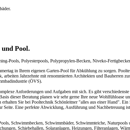
bäder.
 und Pool.
mming-Pools, Polyesterpools, Polypropylen-Becken, Niveko-Fertigbeck
rtag in Ihrem eigenen Garten-Pool für Abkühlung zu sorgen. Pooltechn
ck, arbeiten Jahrzehnte mit renommierten Architekten und Bauherren zu
immbadindustrie (ÖVS).
mplexe Anforderungen und Aufgaben mit sich. Es gibt verschiedenste 
f Basis dieser Beratung planen wir sehr gerne Ihre neue Wohlfühloase u
 erhalten Sie bei Pooltechnik Schönleitner "alles aus einer Hand". Ei
ur Seite. Eine perfekte Abwicklung, Ausführung und Nachbetreuung ist d
um Pools, Schwimmbecken, Schwimmbäder, Schwimmteiche, Naturpools 
achungen, Schiebehallen, Solaranlagen, Heizungen, Filteranlagen, W