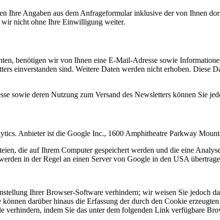
n Ihre Angaben aus dem Anfrageformular inklusive der von Ihnen dor
wir nicht ohne Ihre Einwilligung weiter.
en, benötigen wir von Ihnen eine E-Mail-Adresse sowie Informationen,
rs einverstanden sind. Weitere Daten werden nicht erhoben. Diese Dat
resse sowie deren Nutzung zum Versand des Newsletters können Sie jed
ytics. Anbieter ist die Google Inc., 1600 Amphitheatre Parkway Mou
eien, die auf Ihrem Computer gespeichert werden und die eine Analys
werden in der Regel an einen Server von Google in den USA übertragen
tellung Ihrer Browser-Software verhindern; wir weisen Sie jedoch dara
 können darüber hinaus die Erfassung der durch den Cookie erzeugten 
 verhindern, indem Sie das unter dem folgenden Link verfügbare Brows