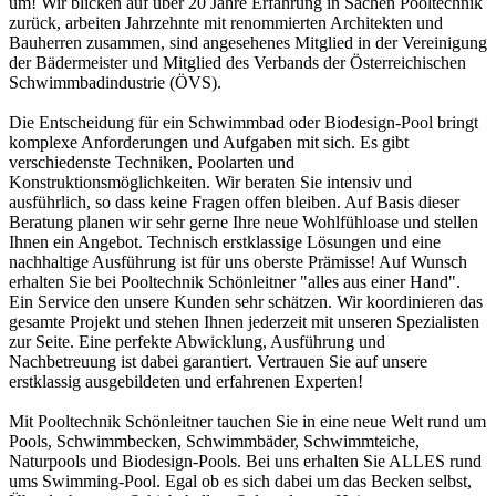
um! Wir blicken auf über 20 Jahre Erfahrung in Sachen Pooltechnik
zurück, arbeiten Jahrzehnte mit renommierten Architekten und
Bauherren zusammen, sind angesehenes Mitglied in der Vereinigung
der Bädermeister und Mitglied des Verbands der Österreichischen
Schwimmbadindustrie (ÖVS).
Die Entscheidung für ein Schwimmbad oder Biodesign-Pool bringt
komplexe Anforderungen und Aufgaben mit sich. Es gibt
verschiedenste Techniken, Poolarten und
Konstruktionsmöglichkeiten. Wir beraten Sie intensiv und
ausführlich, so dass keine Fragen offen bleiben. Auf Basis dieser
Beratung planen wir sehr gerne Ihre neue Wohlfühloase und stellen
Ihnen ein Angebot. Technisch erstklassige Lösungen und eine
nachhaltige Ausführung ist für uns oberste Prämisse! Auf Wunsch
erhalten Sie bei Pooltechnik Schönleitner "alles aus einer Hand".
Ein Service den unsere Kunden sehr schätzen. Wir koordinieren das
gesamte Projekt und stehen Ihnen jederzeit mit unseren Spezialisten
zur Seite. Eine perfekte Abwicklung, Ausführung und
Nachbetreuung ist dabei garantiert. Vertrauen Sie auf unsere
erstklassig ausgebildeten und erfahrenen Experten!
Mit Pooltechnik Schönleitner tauchen Sie in eine neue Welt rund um
Pools, Schwimmbecken, Schwimmbäder, Schwimmteiche,
Naturpools und Biodesign-Pools. Bei uns erhalten Sie ALLES rund
ums Swimming-Pool. Egal ob es sich dabei um das Becken selbst,