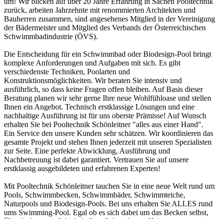
um! Wir blicken auf über 20 Jahre Erfahrung in Sachen Pooltechnik
zurück, arbeiten Jahrzehnte mit renommierten Architekten und
Bauherren zusammen, sind angesehenes Mitglied in der Vereinigung
der Bädermeister und Mitglied des Verbands der Österreichischen
Schwimmbadindustrie (ÖVS).
Die Entscheidung für ein Schwimmbad oder Biodesign-Pool bringt
komplexe Anforderungen und Aufgaben mit sich. Es gibt
verschiedenste Techniken, Poolarten und
Konstruktionsmöglichkeiten. Wir beraten Sie intensiv und
ausführlich, so dass keine Fragen offen bleiben. Auf Basis dieser
Beratung planen wir sehr gerne Ihre neue Wohlfühloase und stellen
Ihnen ein Angebot. Technisch erstklassige Lösungen und eine
nachhaltige Ausführung ist für uns oberste Prämisse! Auf Wunsch
erhalten Sie bei Pooltechnik Schönleitner "alles aus einer Hand".
Ein Service den unsere Kunden sehr schätzen. Wir koordinieren das
gesamte Projekt und stehen Ihnen jederzeit mit unseren Spezialisten
zur Seite. Eine perfekte Abwicklung, Ausführung und
Nachbetreuung ist dabei garantiert. Vertrauen Sie auf unsere
erstklassig ausgebildeten und erfahrenen Experten!
Mit Pooltechnik Schönleitner tauchen Sie in eine neue Welt rund um
Pools, Schwimmbecken, Schwimmbäder, Schwimmteiche,
Naturpools und Biodesign-Pools. Bei uns erhalten Sie ALLES rund
ums Swimming-Pool. Egal ob es sich dabei um das Becken selbst,