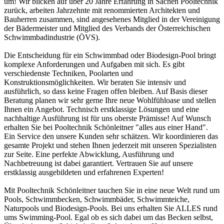
um! Wir blicken auf über 20 Jahre Erfahrung in Sachen Pooltechnik
zurück, arbeiten Jahrzehnte mit renommierten Architekten und
Bauherren zusammen, sind angesehenes Mitglied in der Vereinigung
der Bädermeister und Mitglied des Verbands der Österreichischen
Schwimmbadindustrie (ÖVS).
Die Entscheidung für ein Schwimmbad oder Biodesign-Pool bringt
komplexe Anforderungen und Aufgaben mit sich. Es gibt
verschiedenste Techniken, Poolarten und
Konstruktionsmöglichkeiten. Wir beraten Sie intensiv und
ausführlich, so dass keine Fragen offen bleiben. Auf Basis dieser
Beratung planen wir sehr gerne Ihre neue Wohlfühloase und stellen
Ihnen ein Angebot. Technisch erstklassige Lösungen und eine
nachhaltige Ausführung ist für uns oberste Prämisse! Auf Wunsch
erhalten Sie bei Pooltechnik Schönleitner "alles aus einer Hand".
Ein Service den unsere Kunden sehr schätzen. Wir koordinieren das
gesamte Projekt und stehen Ihnen jederzeit mit unseren Spezialisten
zur Seite. Eine perfekte Abwicklung, Ausführung und
Nachbetreuung ist dabei garantiert. Vertrauen Sie auf unsere
erstklassig ausgebildeten und erfahrenen Experten!
Mit Pooltechnik Schönleitner tauchen Sie in eine neue Welt rund um
Pools, Schwimmbecken, Schwimmbäder, Schwimmteiche,
Naturpools und Biodesign-Pools. Bei uns erhalten Sie ALLES rund
ums Swimming-Pool. Egal ob es sich dabei um das Becken selbst,