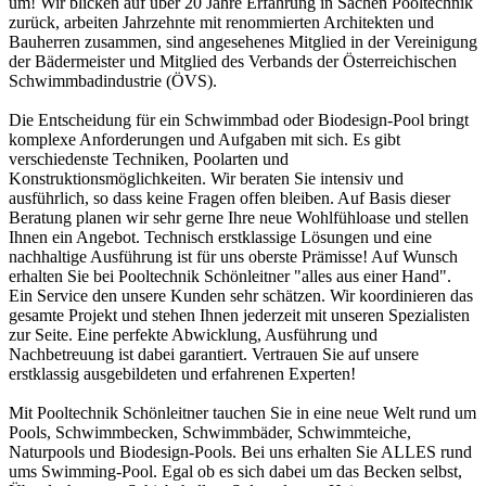
um! Wir blicken auf über 20 Jahre Erfahrung in Sachen Pooltechnik
zurück, arbeiten Jahrzehnte mit renommierten Architekten und
Bauherren zusammen, sind angesehenes Mitglied in der Vereinigung
der Bädermeister und Mitglied des Verbands der Österreichischen
Schwimmbadindustrie (ÖVS).
Die Entscheidung für ein Schwimmbad oder Biodesign-Pool bringt
komplexe Anforderungen und Aufgaben mit sich. Es gibt
verschiedenste Techniken, Poolarten und
Konstruktionsmöglichkeiten. Wir beraten Sie intensiv und
ausführlich, so dass keine Fragen offen bleiben. Auf Basis dieser
Beratung planen wir sehr gerne Ihre neue Wohlfühloase und stellen
Ihnen ein Angebot. Technisch erstklassige Lösungen und eine
nachhaltige Ausführung ist für uns oberste Prämisse! Auf Wunsch
erhalten Sie bei Pooltechnik Schönleitner "alles aus einer Hand".
Ein Service den unsere Kunden sehr schätzen. Wir koordinieren das
gesamte Projekt und stehen Ihnen jederzeit mit unseren Spezialisten
zur Seite. Eine perfekte Abwicklung, Ausführung und
Nachbetreuung ist dabei garantiert. Vertrauen Sie auf unsere
erstklassig ausgebildeten und erfahrenen Experten!
Mit Pooltechnik Schönleitner tauchen Sie in eine neue Welt rund um
Pools, Schwimmbecken, Schwimmbäder, Schwimmteiche,
Naturpools und Biodesign-Pools. Bei uns erhalten Sie ALLES rund
ums Swimming-Pool. Egal ob es sich dabei um das Becken selbst,