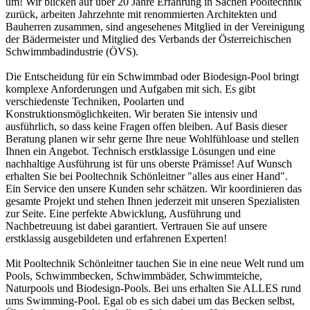
um! Wir blicken auf über 20 Jahre Erfahrung in Sachen Pooltechnik
zurück, arbeiten Jahrzehnte mit renommierten Architekten und
Bauherren zusammen, sind angesehenes Mitglied in der Vereinigung
der Bädermeister und Mitglied des Verbands der Österreichischen
Schwimmbadindustrie (ÖVS).
Die Entscheidung für ein Schwimmbad oder Biodesign-Pool bringt
komplexe Anforderungen und Aufgaben mit sich. Es gibt
verschiedenste Techniken, Poolarten und
Konstruktionsmöglichkeiten. Wir beraten Sie intensiv und
ausführlich, so dass keine Fragen offen bleiben. Auf Basis dieser
Beratung planen wir sehr gerne Ihre neue Wohlfühloase und stellen
Ihnen ein Angebot. Technisch erstklassige Lösungen und eine
nachhaltige Ausführung ist für uns oberste Prämisse! Auf Wunsch
erhalten Sie bei Pooltechnik Schönleitner "alles aus einer Hand".
Ein Service den unsere Kunden sehr schätzen. Wir koordinieren das
gesamte Projekt und stehen Ihnen jederzeit mit unseren Spezialisten
zur Seite. Eine perfekte Abwicklung, Ausführung und
Nachbetreuung ist dabei garantiert. Vertrauen Sie auf unsere
erstklassig ausgebildeten und erfahrenen Experten!
Mit Pooltechnik Schönleitner tauchen Sie in eine neue Welt rund um
Pools, Schwimmbecken, Schwimmbäder, Schwimmteiche,
Naturpools und Biodesign-Pools. Bei uns erhalten Sie ALLES rund
ums Swimming-Pool. Egal ob es sich dabei um das Becken selbst,