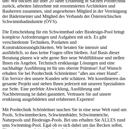
um! Wir blicken auf über 20 Jahre Erfahrung in Sachen Pooltechnik
zurück, arbeiten Jahrzehnte mit renommierten Architekten und
Bauherren zusammen, sind angesehenes Mitglied in der Vereinigung
der Bädermeister und Mitglied des Verbands der Österreichischen
Schwimmbadindustrie (ÖVS).
Die Entscheidung für ein Schwimmbad oder Biodesign-Pool bringt
komplexe Anforderungen und Aufgaben mit sich. Es gibt
verschiedenste Techniken, Poolarten und
Konstruktionsmöglichkeiten. Wir beraten Sie intensiv und
ausführlich, so dass keine Fragen offen bleiben. Auf Basis dieser
Beratung planen wir sehr gerne Ihre neue Wohlfühloase und stellen
Ihnen ein Angebot. Technisch erstklassige Lösungen und eine
nachhaltige Ausführung ist für uns oberste Prämisse! Auf Wunsch
erhalten Sie bei Pooltechnik Schönleitner "alles aus einer Hand".
Ein Service den unsere Kunden sehr schätzen. Wir koordinieren das
gesamte Projekt und stehen Ihnen jederzeit mit unseren Spezialisten
zur Seite. Eine perfekte Abwicklung, Ausführung und
Nachbetreuung ist dabei garantiert. Vertrauen Sie auf unsere
erstklassig ausgebildeten und erfahrenen Experten!
Mit Pooltechnik Schönleitner tauchen Sie in eine neue Welt rund um
Pools, Schwimmbecken, Schwimmbäder, Schwimmteiche,
Naturpools und Biodesign-Pools. Bei uns erhalten Sie ALLES rund
ums Swimming-Pool. Egal ob es sich dabei um das Becken selbst,