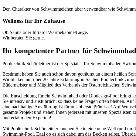
Den Charakter von Schwimmteichen aber verwendbar wie Schwimm
Wellness für Ihr Zuhause
Ob Sauna oder Infrarot Wärmekabine/Liege.
Wir beraten Sie gerne.
Ihr kompetenter Partner für Schwimmbad
Pooltechnik Schönleitner ist der Spezialist für Schwimmbäder, Swi
Bestimmt haben Sie auch schon davon geträumt an einem heißen Somme
Wir blicken auf über 20 Jahre Erfahrung in Sachen Pooltechnik zurü
Bädermeister und Mitglied des Verbands der Österreichischen Schw
Die Entscheidung für ein Schwimmbad oder Biodesign-Pool bringt ko
Sie intensiv und ausführlich, so dass keine Fragen offen bleiben. Au
eine nachhaltige Ausführung ist für uns oberste Prämisse! Auf Wunsch
gesamte Projekt und stehen Ihnen jederzeit mit unseren Spezialisten z
und erfahrenen Experten!
Mit Pooltechnik Schönleitner tauchen Sie in eine neue Welt rund 
Swimming-Pool. Egal ob es sich dabei um das Becken selbst, Überd