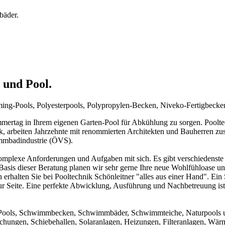
bäder.
 und Pool.
mming-Pools, Polyesterpools, Polypropylen-Becken, Niveko-Fertigbeck
rtag in Ihrem eigenen Garten-Pool für Abkühlung zu sorgen. Pooltechn
ck, arbeiten Jahrzehnte mit renommierten Architekten und Bauherren zu
immbadindustrie (ÖVS).
mplexe Anforderungen und Aufgaben mit sich. Es gibt verschiedenste 
f Basis dieser Beratung planen wir sehr gerne Ihre neue Wohlfühloase u
 erhalten Sie bei Pooltechnik Schönleitner "alles aus einer Hand". Ei
ur Seite. Eine perfekte Abwicklung, Ausführung und Nachbetreuung ist d
um Pools, Schwimmbecken, Schwimmbäder, Schwimmteiche, Naturpools 
achungen, Schiebehallen, Solaranlagen, Heizungen, Filteranlagen, W