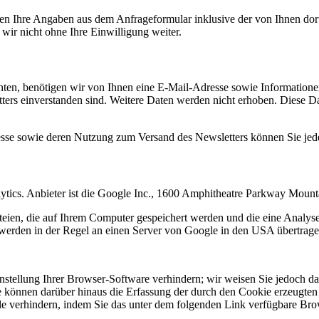
n Ihre Angaben aus dem Anfrageformular inklusive der von Ihnen dor
wir nicht ohne Ihre Einwilligung weiter.
en, benötigen wir von Ihnen eine E-Mail-Adresse sowie Informationen,
rs einverstanden sind. Weitere Daten werden nicht erhoben. Diese Dat
resse sowie deren Nutzung zum Versand des Newsletters können Sie jed
ytics. Anbieter ist die Google Inc., 1600 Amphitheatre Parkway Mou
eien, die auf Ihrem Computer gespeichert werden und die eine Analys
werden in der Regel an einen Server von Google in den USA übertragen
tellung Ihrer Browser-Software verhindern; wir weisen Sie jedoch dara
 können darüber hinaus die Erfassung der durch den Cookie erzeugten 
 verhindern, indem Sie das unter dem folgenden Link verfügbare Brows