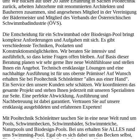
um! Wir blicken auf über 20 Jahre Erfahrung in Sachen Pooltechnik
zurück, arbeiten Jahrzehnte mit renommierten Architekten und
Bauherren zusammen, sind angesehenes Mitglied in der Vereinigung
der Bädermeister und Mitglied des Verbands der Österreichischen
Schwimmbadindustrie (ÖVS).
Die Entscheidung für ein Schwimmbad oder Biodesign-Pool bringt
komplexe Anforderungen und Aufgaben mit sich. Es gibt
verschiedenste Techniken, Poolarten und
Konstruktionsmöglichkeiten. Wir beraten Sie intensiv und
ausführlich, so dass keine Fragen offen bleiben. Auf Basis dieser
Beratung planen wir sehr gerne Ihre neue Wohlfühloase und stellen
Ihnen ein Angebot. Technisch erstklassige Lösungen und eine
nachhaltige Ausführung ist für uns oberste Prämisse! Auf Wunsch
erhalten Sie bei Pooltechnik Schönleitner "alles aus einer Hand".
Ein Service den unsere Kunden sehr schätzen. Wir koordinieren das
gesamte Projekt und stehen Ihnen jederzeit mit unseren Spezialisten
zur Seite. Eine perfekte Abwicklung, Ausführung und
Nachbetreuung ist dabei garantiert. Vertrauen Sie auf unsere
erstklassig ausgebildeten und erfahrenen Experten!
Mit Pooltechnik Schönleitner tauchen Sie in eine neue Welt rund um
Pools, Schwimmbecken, Schwimmbäder, Schwimmteiche,
Naturpools und Biodesign-Pools. Bei uns erhalten Sie ALLES rund
ums Swimming-Pool. Egal ob es sich dabei um das Becken selbst,