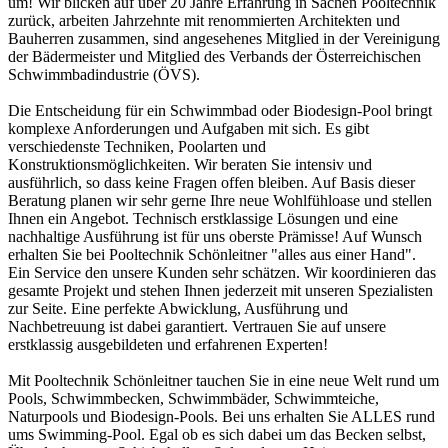
um! Wir blicken auf über 20 Jahre Erfahrung in Sachen Pooltechnik
zurück, arbeiten Jahrzehnte mit renommierten Architekten und
Bauherren zusammen, sind angesehenes Mitglied in der Vereinigung
der Bädermeister und Mitglied des Verbands der Österreichischen
Schwimmbadindustrie (ÖVS).
Die Entscheidung für ein Schwimmbad oder Biodesign-Pool bringt
komplexe Anforderungen und Aufgaben mit sich. Es gibt
verschiedenste Techniken, Poolarten und
Konstruktionsmöglichkeiten. Wir beraten Sie intensiv und
ausführlich, so dass keine Fragen offen bleiben. Auf Basis dieser
Beratung planen wir sehr gerne Ihre neue Wohlfühloase und stellen
Ihnen ein Angebot. Technisch erstklassige Lösungen und eine
nachhaltige Ausführung ist für uns oberste Prämisse! Auf Wunsch
erhalten Sie bei Pooltechnik Schönleitner "alles aus einer Hand".
Ein Service den unsere Kunden sehr schätzen. Wir koordinieren das
gesamte Projekt und stehen Ihnen jederzeit mit unseren Spezialisten
zur Seite. Eine perfekte Abwicklung, Ausführung und
Nachbetreuung ist dabei garantiert. Vertrauen Sie auf unsere
erstklassig ausgebildeten und erfahrenen Experten!
Mit Pooltechnik Schönleitner tauchen Sie in eine neue Welt rund um
Pools, Schwimmbecken, Schwimmbäder, Schwimmteiche,
Naturpools und Biodesign-Pools. Bei uns erhalten Sie ALLES rund
ums Swimming-Pool. Egal ob es sich dabei um das Becken selbst,