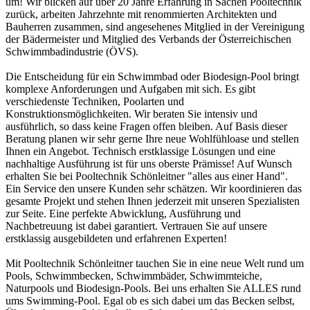
um! Wir blicken auf über 20 Jahre Erfahrung in Sachen Pooltechnik
zurück, arbeiten Jahrzehnte mit renommierten Architekten und
Bauherren zusammen, sind angesehenes Mitglied in der Vereinigung
der Bädermeister und Mitglied des Verbands der Österreichischen
Schwimmbadindustrie (ÖVS).
Die Entscheidung für ein Schwimmbad oder Biodesign-Pool bringt
komplexe Anforderungen und Aufgaben mit sich. Es gibt
verschiedenste Techniken, Poolarten und
Konstruktionsmöglichkeiten. Wir beraten Sie intensiv und
ausführlich, so dass keine Fragen offen bleiben. Auf Basis dieser
Beratung planen wir sehr gerne Ihre neue Wohlfühloase und stellen
Ihnen ein Angebot. Technisch erstklassige Lösungen und eine
nachhaltige Ausführung ist für uns oberste Prämisse! Auf Wunsch
erhalten Sie bei Pooltechnik Schönleitner "alles aus einer Hand".
Ein Service den unsere Kunden sehr schätzen. Wir koordinieren das
gesamte Projekt und stehen Ihnen jederzeit mit unseren Spezialisten
zur Seite. Eine perfekte Abwicklung, Ausführung und
Nachbetreuung ist dabei garantiert. Vertrauen Sie auf unsere
erstklassig ausgebildeten und erfahrenen Experten!
Mit Pooltechnik Schönleitner tauchen Sie in eine neue Welt rund um
Pools, Schwimmbecken, Schwimmbäder, Schwimmteiche,
Naturpools und Biodesign-Pools. Bei uns erhalten Sie ALLES rund
ums Swimming-Pool. Egal ob es sich dabei um das Becken selbst,