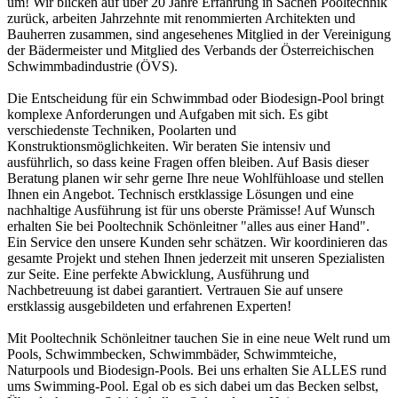
um! Wir blicken auf über 20 Jahre Erfahrung in Sachen Pooltechnik
zurück, arbeiten Jahrzehnte mit renommierten Architekten und
Bauherren zusammen, sind angesehenes Mitglied in der Vereinigung
der Bädermeister und Mitglied des Verbands der Österreichischen
Schwimmbadindustrie (ÖVS).
Die Entscheidung für ein Schwimmbad oder Biodesign-Pool bringt
komplexe Anforderungen und Aufgaben mit sich. Es gibt
verschiedenste Techniken, Poolarten und
Konstruktionsmöglichkeiten. Wir beraten Sie intensiv und
ausführlich, so dass keine Fragen offen bleiben. Auf Basis dieser
Beratung planen wir sehr gerne Ihre neue Wohlfühloase und stellen
Ihnen ein Angebot. Technisch erstklassige Lösungen und eine
nachhaltige Ausführung ist für uns oberste Prämisse! Auf Wunsch
erhalten Sie bei Pooltechnik Schönleitner "alles aus einer Hand".
Ein Service den unsere Kunden sehr schätzen. Wir koordinieren das
gesamte Projekt und stehen Ihnen jederzeit mit unseren Spezialisten
zur Seite. Eine perfekte Abwicklung, Ausführung und
Nachbetreuung ist dabei garantiert. Vertrauen Sie auf unsere
erstklassig ausgebildeten und erfahrenen Experten!
Mit Pooltechnik Schönleitner tauchen Sie in eine neue Welt rund um
Pools, Schwimmbecken, Schwimmbäder, Schwimmteiche,
Naturpools und Biodesign-Pools. Bei uns erhalten Sie ALLES rund
ums Swimming-Pool. Egal ob es sich dabei um das Becken selbst,