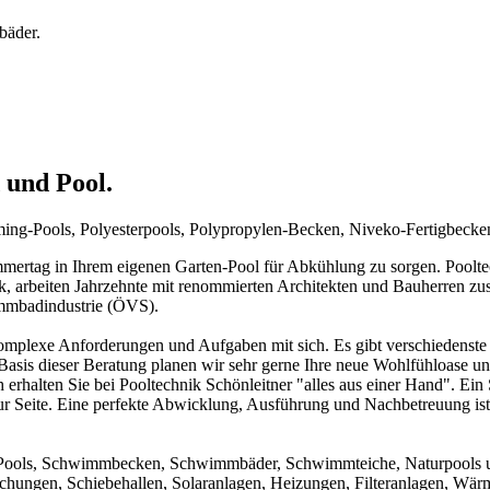
bäder.
 und Pool.
mming-Pools, Polyesterpools, Polypropylen-Becken, Niveko-Fertigbeck
rtag in Ihrem eigenen Garten-Pool für Abkühlung zu sorgen. Pooltechn
ck, arbeiten Jahrzehnte mit renommierten Architekten und Bauherren zu
immbadindustrie (ÖVS).
mplexe Anforderungen und Aufgaben mit sich. Es gibt verschiedenste 
f Basis dieser Beratung planen wir sehr gerne Ihre neue Wohlfühloase u
 erhalten Sie bei Pooltechnik Schönleitner "alles aus einer Hand". Ei
ur Seite. Eine perfekte Abwicklung, Ausführung und Nachbetreuung ist d
um Pools, Schwimmbecken, Schwimmbäder, Schwimmteiche, Naturpools 
achungen, Schiebehallen, Solaranlagen, Heizungen, Filteranlagen, W