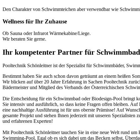
Den Charakter von Schwimmteichen aber verwendbar wie Schwimm
Wellness für Ihr Zuhause
Ob Sauna oder Infrarot Wärmekabine/Liege.
Wir beraten Sie gerne.
Ihr kompetenter Partner für Schwimmbad
Pooltechnik Schönleitner ist der Spezialist für Schwimmbäder, Swi
Bestimmt haben Sie auch schon davon geträumt an einem heißen Somme
Wir blicken auf über 20 Jahre Erfahrung in Sachen Pooltechnik zurü
Bädermeister und Mitglied des Verbands der Österreichischen Schw
Die Entscheidung für ein Schwimmbad oder Biodesign-Pool bringt ko
Sie intensiv und ausführlich, so dass keine Fragen offen bleiben. Au
eine nachhaltige Ausführung ist für uns oberste Prämisse! Auf Wunsch
gesamte Projekt und stehen Ihnen jederzeit mit unseren Spezialisten z
und erfahrenen Experten!
Mit Pooltechnik Schönleitner tauchen Sie in eine neue Welt rund 
Swimming-Pool. Egal ob es sich dabei um das Becken selbst, Überd