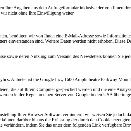
n Ihre Angaben aus dem Anfrageformular inklusive der von Ihnen dor
wir nicht ohne Ihre Einwilligung weiter.
en, benötigen wir von Ihnen eine E-Mail-Adresse sowie Informationen,
rs einverstanden sind. Weitere Daten werden nicht erhoben. Diese Dat
resse sowie deren Nutzung zum Versand des Newsletters können Sie jed
ytics. Anbieter ist die Google Inc., 1600 Amphitheatre Parkway Mou
eien, die auf Ihrem Computer gespeichert werden und die eine Analys
werden in der Regel an einen Server von Google in den USA übertragen
tellung Ihrer Browser-Software verhindern; wir weisen Sie jedoch dara
 können darüber hinaus die Erfassung der durch den Cookie erzeugten 
 verhindern, indem Sie das unter dem folgenden Link verfügbare Brows