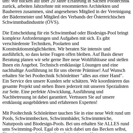
um! Wir blicken auf über 20 Jahre Erfahrung in Sachen Pooltechnik
zurück, arbeiten Jahrzehnte mit renommierten Architekten und
Bauherren zusammen, sind angesehenes Mitglied in der Vereinigung
der Bädermeister und Mitglied des Verbands der Österreichischen
Schwimmbadindustrie (ÖVS).
Die Entscheidung für ein Schwimmbad oder Biodesign-Pool bringt
komplexe Anforderungen und Aufgaben mit sich. Es gibt
verschiedenste Techniken, Poolarten und
Konstruktionsmöglichkeiten. Wir beraten Sie intensiv und
ausführlich, so dass keine Fragen offen bleiben. Auf Basis dieser
Beratung planen wir sehr gerne Ihre neue Wohlfühloase und stellen
Ihnen ein Angebot. Technisch erstklassige Lösungen und eine
nachhaltige Ausführung ist für uns oberste Prämisse! Auf Wunsch
erhalten Sie bei Pooltechnik Schönleitner "alles aus einer Hand".
Ein Service den unsere Kunden sehr schätzen. Wir koordinieren das
gesamte Projekt und stehen Ihnen jederzeit mit unseren Spezialisten
zur Seite. Eine perfekte Abwicklung, Ausführung und
Nachbetreuung ist dabei garantiert. Vertrauen Sie auf unsere
erstklassig ausgebildeten und erfahrenen Experten!
Mit Pooltechnik Schönleitner tauchen Sie in eine neue Welt rund um
Pools, Schwimmbecken, Schwimmbäder, Schwimmteiche,
Naturpools und Biodesign-Pools. Bei uns erhalten Sie ALLES rund
ums Swimming-Pool. Egal ob es sich dabei um das Becken selbst,