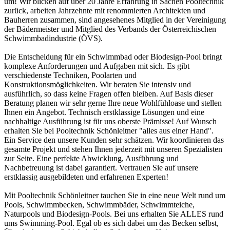
um! Wir blicken auf über 20 Jahre Erfahrung in Sachen Pooltechnik
zurück, arbeiten Jahrzehnte mit renommierten Architekten und
Bauherren zusammen, sind angesehenes Mitglied in der Vereinigung
der Bädermeister und Mitglied des Verbands der Österreichischen
Schwimmbadindustrie (ÖVS).
Die Entscheidung für ein Schwimmbad oder Biodesign-Pool bringt
komplexe Anforderungen und Aufgaben mit sich. Es gibt
verschiedenste Techniken, Poolarten und
Konstruktionsmöglichkeiten. Wir beraten Sie intensiv und
ausführlich, so dass keine Fragen offen bleiben. Auf Basis dieser
Beratung planen wir sehr gerne Ihre neue Wohlfühloase und stellen
Ihnen ein Angebot. Technisch erstklassige Lösungen und eine
nachhaltige Ausführung ist für uns oberste Prämisse! Auf Wunsch
erhalten Sie bei Pooltechnik Schönleitner "alles aus einer Hand".
Ein Service den unsere Kunden sehr schätzen. Wir koordinieren das
gesamte Projekt und stehen Ihnen jederzeit mit unseren Spezialisten
zur Seite. Eine perfekte Abwicklung, Ausführung und
Nachbetreuung ist dabei garantiert. Vertrauen Sie auf unsere
erstklassig ausgebildeten und erfahrenen Experten!
Mit Pooltechnik Schönleitner tauchen Sie in eine neue Welt rund um
Pools, Schwimmbecken, Schwimmbäder, Schwimmteiche,
Naturpools und Biodesign-Pools. Bei uns erhalten Sie ALLES rund
ums Swimming-Pool. Egal ob es sich dabei um das Becken selbst,