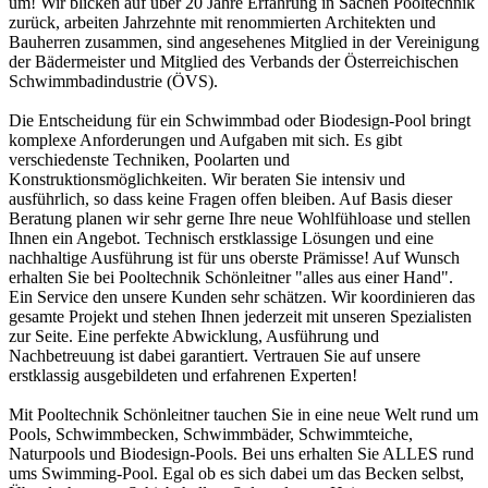
um! Wir blicken auf über 20 Jahre Erfahrung in Sachen Pooltechnik
zurück, arbeiten Jahrzehnte mit renommierten Architekten und
Bauherren zusammen, sind angesehenes Mitglied in der Vereinigung
der Bädermeister und Mitglied des Verbands der Österreichischen
Schwimmbadindustrie (ÖVS).
Die Entscheidung für ein Schwimmbad oder Biodesign-Pool bringt
komplexe Anforderungen und Aufgaben mit sich. Es gibt
verschiedenste Techniken, Poolarten und
Konstruktionsmöglichkeiten. Wir beraten Sie intensiv und
ausführlich, so dass keine Fragen offen bleiben. Auf Basis dieser
Beratung planen wir sehr gerne Ihre neue Wohlfühloase und stellen
Ihnen ein Angebot. Technisch erstklassige Lösungen und eine
nachhaltige Ausführung ist für uns oberste Prämisse! Auf Wunsch
erhalten Sie bei Pooltechnik Schönleitner "alles aus einer Hand".
Ein Service den unsere Kunden sehr schätzen. Wir koordinieren das
gesamte Projekt und stehen Ihnen jederzeit mit unseren Spezialisten
zur Seite. Eine perfekte Abwicklung, Ausführung und
Nachbetreuung ist dabei garantiert. Vertrauen Sie auf unsere
erstklassig ausgebildeten und erfahrenen Experten!
Mit Pooltechnik Schönleitner tauchen Sie in eine neue Welt rund um
Pools, Schwimmbecken, Schwimmbäder, Schwimmteiche,
Naturpools und Biodesign-Pools. Bei uns erhalten Sie ALLES rund
ums Swimming-Pool. Egal ob es sich dabei um das Becken selbst,