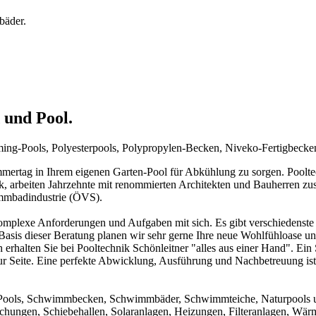
bäder.
 und Pool.
mming-Pools, Polyesterpools, Polypropylen-Becken, Niveko-Fertigbeck
rtag in Ihrem eigenen Garten-Pool für Abkühlung zu sorgen. Pooltechn
ck, arbeiten Jahrzehnte mit renommierten Architekten und Bauherren zu
immbadindustrie (ÖVS).
mplexe Anforderungen und Aufgaben mit sich. Es gibt verschiedenste 
f Basis dieser Beratung planen wir sehr gerne Ihre neue Wohlfühloase u
 erhalten Sie bei Pooltechnik Schönleitner "alles aus einer Hand". Ei
ur Seite. Eine perfekte Abwicklung, Ausführung und Nachbetreuung ist d
um Pools, Schwimmbecken, Schwimmbäder, Schwimmteiche, Naturpools 
achungen, Schiebehallen, Solaranlagen, Heizungen, Filteranlagen, W