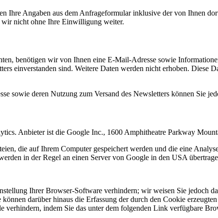
n Ihre Angaben aus dem Anfrageformular inklusive der von Ihnen dor
wir nicht ohne Ihre Einwilligung weiter.
en, benötigen wir von Ihnen eine E-Mail-Adresse sowie Informationen,
rs einverstanden sind. Weitere Daten werden nicht erhoben. Diese Dat
resse sowie deren Nutzung zum Versand des Newsletters können Sie jed
ytics. Anbieter ist die Google Inc., 1600 Amphitheatre Parkway Mou
eien, die auf Ihrem Computer gespeichert werden und die eine Analys
werden in der Regel an einen Server von Google in den USA übertragen
tellung Ihrer Browser-Software verhindern; wir weisen Sie jedoch dara
 können darüber hinaus die Erfassung der durch den Cookie erzeugten 
 verhindern, indem Sie das unter dem folgenden Link verfügbare Brows