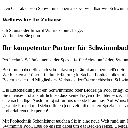
Den Charakter von Schwimmteichen aber verwendbar wie Schwimm
Wellness für Ihr Zuhause
Ob Sauna oder Infrarot Wärmekabine/Liege.
Wir beraten Sie gerne.
Ihr kompetenter Partner für Schwimmbad
Pooltechnik Schönleitner ist der Spezialist für Schwimmbäder, Swi
Bestimmt haben Sie auch schon davon geträumt an einem heißen Somme
Wir blicken auf über 20 Jahre Erfahrung in Sachen Pooltechnik zurü
Bädermeister und Mitglied des Verbands der Österreichischen Schw
Die Entscheidung für ein Schwimmbad oder Biodesign-Pool bringt ko
Sie intensiv und ausführlich, so dass keine Fragen offen bleiben. Au
eine nachhaltige Ausführung ist für uns oberste Prämisse! Auf Wunsch
gesamte Projekt und stehen Ihnen jederzeit mit unseren Spezialisten z
und erfahrenen Experten!
Mit Pooltechnik Schönleitner tauchen Sie in eine neue Welt rund 
Swimming-Pool. Egal ob es sich dabei um das Becken selbst, Überd