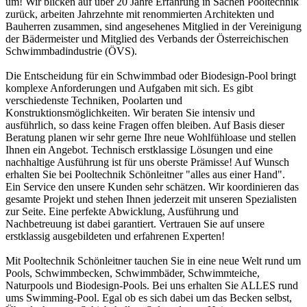
um! Wir blicken auf über 20 Jahre Erfahrung in Sachen Pooltechnik
zurück, arbeiten Jahrzehnte mit renommierten Architekten und
Bauherren zusammen, sind angesehenes Mitglied in der Vereinigung
der Bädermeister und Mitglied des Verbands der Österreichischen
Schwimmbadindustrie (ÖVS).
Die Entscheidung für ein Schwimmbad oder Biodesign-Pool bringt
komplexe Anforderungen und Aufgaben mit sich. Es gibt
verschiedenste Techniken, Poolarten und
Konstruktionsmöglichkeiten. Wir beraten Sie intensiv und
ausführlich, so dass keine Fragen offen bleiben. Auf Basis dieser
Beratung planen wir sehr gerne Ihre neue Wohlfühloase und stellen
Ihnen ein Angebot. Technisch erstklassige Lösungen und eine
nachhaltige Ausführung ist für uns oberste Prämisse! Auf Wunsch
erhalten Sie bei Pooltechnik Schönleitner "alles aus einer Hand".
Ein Service den unsere Kunden sehr schätzen. Wir koordinieren das
gesamte Projekt und stehen Ihnen jederzeit mit unseren Spezialisten
zur Seite. Eine perfekte Abwicklung, Ausführung und
Nachbetreuung ist dabei garantiert. Vertrauen Sie auf unsere
erstklassig ausgebildeten und erfahrenen Experten!
Mit Pooltechnik Schönleitner tauchen Sie in eine neue Welt rund um
Pools, Schwimmbecken, Schwimmbäder, Schwimmteiche,
Naturpools und Biodesign-Pools. Bei uns erhalten Sie ALLES rund
ums Swimming-Pool. Egal ob es sich dabei um das Becken selbst,