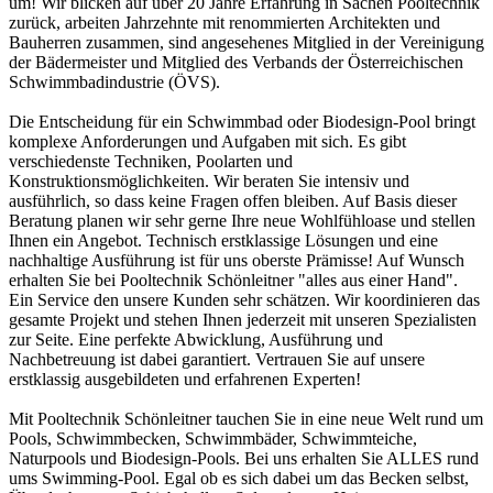
um! Wir blicken auf über 20 Jahre Erfahrung in Sachen Pooltechnik
zurück, arbeiten Jahrzehnte mit renommierten Architekten und
Bauherren zusammen, sind angesehenes Mitglied in der Vereinigung
der Bädermeister und Mitglied des Verbands der Österreichischen
Schwimmbadindustrie (ÖVS).
Die Entscheidung für ein Schwimmbad oder Biodesign-Pool bringt
komplexe Anforderungen und Aufgaben mit sich. Es gibt
verschiedenste Techniken, Poolarten und
Konstruktionsmöglichkeiten. Wir beraten Sie intensiv und
ausführlich, so dass keine Fragen offen bleiben. Auf Basis dieser
Beratung planen wir sehr gerne Ihre neue Wohlfühloase und stellen
Ihnen ein Angebot. Technisch erstklassige Lösungen und eine
nachhaltige Ausführung ist für uns oberste Prämisse! Auf Wunsch
erhalten Sie bei Pooltechnik Schönleitner "alles aus einer Hand".
Ein Service den unsere Kunden sehr schätzen. Wir koordinieren das
gesamte Projekt und stehen Ihnen jederzeit mit unseren Spezialisten
zur Seite. Eine perfekte Abwicklung, Ausführung und
Nachbetreuung ist dabei garantiert. Vertrauen Sie auf unsere
erstklassig ausgebildeten und erfahrenen Experten!
Mit Pooltechnik Schönleitner tauchen Sie in eine neue Welt rund um
Pools, Schwimmbecken, Schwimmbäder, Schwimmteiche,
Naturpools und Biodesign-Pools. Bei uns erhalten Sie ALLES rund
ums Swimming-Pool. Egal ob es sich dabei um das Becken selbst,