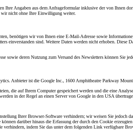
n Ihre Angaben aus dem Anfrageformular inklusive der von Ihnen dor
wir nicht ohne Ihre Einwilligung weiter.
en, benötigen wir von Ihnen eine E-Mail-Adresse sowie Informationen,
rs einverstanden sind. Weitere Daten werden nicht erhoben. Diese Dat
resse sowie deren Nutzung zum Versand des Newsletters können Sie jed
ytics. Anbieter ist die Google Inc., 1600 Amphitheatre Parkway Mou
eien, die auf Ihrem Computer gespeichert werden und die eine Analys
werden in der Regel an einen Server von Google in den USA übertragen
tellung Ihrer Browser-Software verhindern; wir weisen Sie jedoch dara
 können darüber hinaus die Erfassung der durch den Cookie erzeugten 
 verhindern, indem Sie das unter dem folgenden Link verfügbare Brows