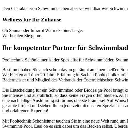
Den Charakter von Schwimmteichen aber verwendbar wie Schwimm
Wellness für Ihr Zuhause
Ob Sauna oder Infrarot Wärmekabine/Liege.
Wir beraten Sie gerne.
Ihr kompetenter Partner für Schwimmbad
Pooltechnik Schönleitner ist der Spezialist für Schwimmbäder, Swi
Bestimmt haben Sie auch schon davon geträumt an einem heißen Somme
Wir blicken auf über 20 Jahre Erfahrung in Sachen Pooltechnik zurü
Bädermeister und Mitglied des Verbands der Österreichischen Schw
Die Entscheidung für ein Schwimmbad oder Biodesign-Pool bringt ko
Sie intensiv und ausführlich, so dass keine Fragen offen bleiben. Au
eine nachhaltige Ausführung ist für uns oberste Prämisse! Auf Wunsch
gesamte Projekt und stehen Ihnen jederzeit mit unseren Spezialisten z
und erfahrenen Experten!
Mit Pooltechnik Schönleitner tauchen Sie in eine neue Welt rund 
Swimming-Pool. Egal ob es sich dabei um das Becken selbst, Überd