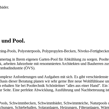
bäder.
 und Pool.
mming-Pools, Polyesterpools, Polypropylen-Becken, Niveko-Fertigbeck
rtag in Ihrem eigenen Garten-Pool für Abkühlung zu sorgen. Pooltechn
ck, arbeiten Jahrzehnte mit renommierten Architekten und Bauherren zu
immbadindustrie (ÖVS).
mplexe Anforderungen und Aufgaben mit sich. Es gibt verschiedenste 
f Basis dieser Beratung planen wir sehr gerne Ihre neue Wohlfühloase u
 erhalten Sie bei Pooltechnik Schönleitner "alles aus einer Hand". Ei
ur Seite. Eine perfekte Abwicklung, Ausführung und Nachbetreuung ist d
um Pools, Schwimmbecken, Schwimmbäder, Schwimmteiche, Naturpools 
achungen, Schiebehallen, Solaranlagen, Heizungen, Filteranlagen, W