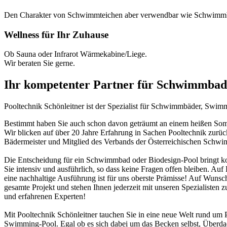
Den Charakter von Schwimmteichen aber verwendbar wie Schwimm
Wellness für Ihr Zuhause
Ob Sauna oder Infrarot Wärmekabine/Liege.
Wir beraten Sie gerne.
Ihr kompetenter Partner für Schwimmbad
Pooltechnik Schönleitner ist der Spezialist für Schwimmbäder, Swi
Bestimmt haben Sie auch schon davon geträumt an einem heißen Somme
Wir blicken auf über 20 Jahre Erfahrung in Sachen Pooltechnik zurü
Bädermeister und Mitglied des Verbands der Österreichischen Schw
Die Entscheidung für ein Schwimmbad oder Biodesign-Pool bringt ko
Sie intensiv und ausführlich, so dass keine Fragen offen bleiben. Au
eine nachhaltige Ausführung ist für uns oberste Prämisse! Auf Wunsch
gesamte Projekt und stehen Ihnen jederzeit mit unseren Spezialisten z
und erfahrenen Experten!
Mit Pooltechnik Schönleitner tauchen Sie in eine neue Welt rund 
Swimming-Pool. Egal ob es sich dabei um das Becken selbst, Überd