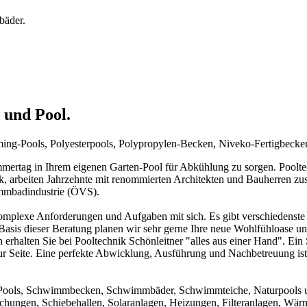
bäder.
 und Pool.
mming-Pools, Polyesterpools, Polypropylen-Becken, Niveko-Fertigbeck
rtag in Ihrem eigenen Garten-Pool für Abkühlung zu sorgen. Pooltechn
ck, arbeiten Jahrzehnte mit renommierten Architekten und Bauherren zu
immbadindustrie (ÖVS).
mplexe Anforderungen und Aufgaben mit sich. Es gibt verschiedenste 
f Basis dieser Beratung planen wir sehr gerne Ihre neue Wohlfühloase u
 erhalten Sie bei Pooltechnik Schönleitner "alles aus einer Hand". Ei
ur Seite. Eine perfekte Abwicklung, Ausführung und Nachbetreuung ist d
um Pools, Schwimmbecken, Schwimmbäder, Schwimmteiche, Naturpools 
achungen, Schiebehallen, Solaranlagen, Heizungen, Filteranlagen, W