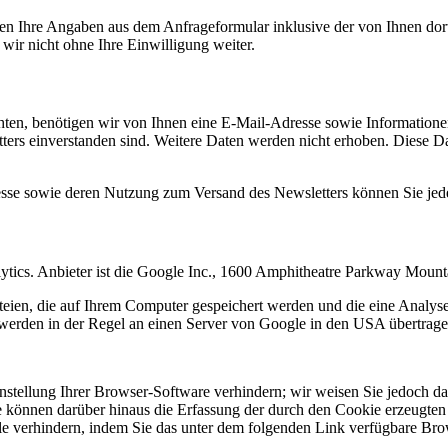
n Ihre Angaben aus dem Anfrageformular inklusive der von Ihnen dor
wir nicht ohne Ihre Einwilligung weiter.
en, benötigen wir von Ihnen eine E-Mail-Adresse sowie Informationen,
rs einverstanden sind. Weitere Daten werden nicht erhoben. Diese Dat
resse sowie deren Nutzung zum Versand des Newsletters können Sie jed
ytics. Anbieter ist die Google Inc., 1600 Amphitheatre Parkway Mou
eien, die auf Ihrem Computer gespeichert werden und die eine Analys
werden in der Regel an einen Server von Google in den USA übertragen
tellung Ihrer Browser-Software verhindern; wir weisen Sie jedoch dara
 können darüber hinaus die Erfassung der durch den Cookie erzeugten 
 verhindern, indem Sie das unter dem folgenden Link verfügbare Brows