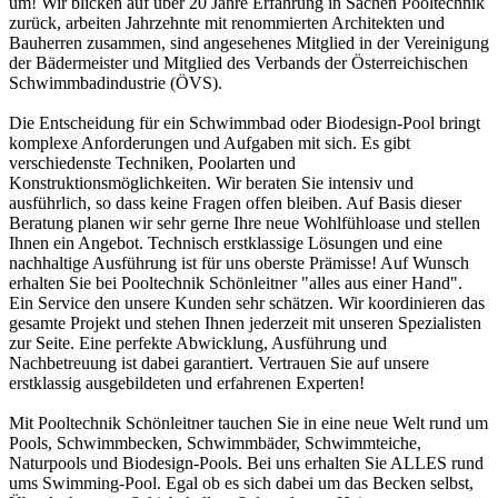
um! Wir blicken auf über 20 Jahre Erfahrung in Sachen Pooltechnik
zurück, arbeiten Jahrzehnte mit renommierten Architekten und
Bauherren zusammen, sind angesehenes Mitglied in der Vereinigung
der Bädermeister und Mitglied des Verbands der Österreichischen
Schwimmbadindustrie (ÖVS).
Die Entscheidung für ein Schwimmbad oder Biodesign-Pool bringt
komplexe Anforderungen und Aufgaben mit sich. Es gibt
verschiedenste Techniken, Poolarten und
Konstruktionsmöglichkeiten. Wir beraten Sie intensiv und
ausführlich, so dass keine Fragen offen bleiben. Auf Basis dieser
Beratung planen wir sehr gerne Ihre neue Wohlfühloase und stellen
Ihnen ein Angebot. Technisch erstklassige Lösungen und eine
nachhaltige Ausführung ist für uns oberste Prämisse! Auf Wunsch
erhalten Sie bei Pooltechnik Schönleitner "alles aus einer Hand".
Ein Service den unsere Kunden sehr schätzen. Wir koordinieren das
gesamte Projekt und stehen Ihnen jederzeit mit unseren Spezialisten
zur Seite. Eine perfekte Abwicklung, Ausführung und
Nachbetreuung ist dabei garantiert. Vertrauen Sie auf unsere
erstklassig ausgebildeten und erfahrenen Experten!
Mit Pooltechnik Schönleitner tauchen Sie in eine neue Welt rund um
Pools, Schwimmbecken, Schwimmbäder, Schwimmteiche,
Naturpools und Biodesign-Pools. Bei uns erhalten Sie ALLES rund
ums Swimming-Pool. Egal ob es sich dabei um das Becken selbst,