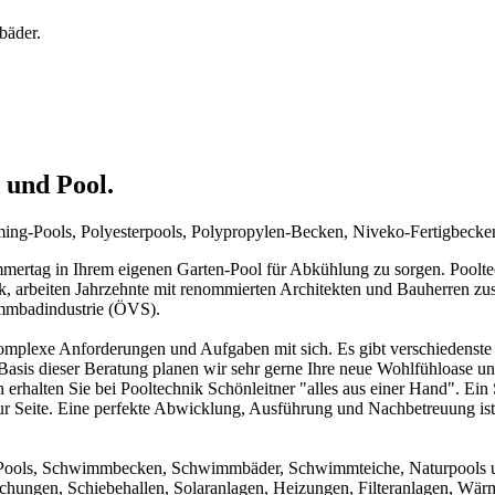
bäder.
 und Pool.
mming-Pools, Polyesterpools, Polypropylen-Becken, Niveko-Fertigbeck
rtag in Ihrem eigenen Garten-Pool für Abkühlung zu sorgen. Pooltechn
ck, arbeiten Jahrzehnte mit renommierten Architekten und Bauherren zu
immbadindustrie (ÖVS).
mplexe Anforderungen und Aufgaben mit sich. Es gibt verschiedenste 
f Basis dieser Beratung planen wir sehr gerne Ihre neue Wohlfühloase u
 erhalten Sie bei Pooltechnik Schönleitner "alles aus einer Hand". Ei
ur Seite. Eine perfekte Abwicklung, Ausführung und Nachbetreuung ist d
um Pools, Schwimmbecken, Schwimmbäder, Schwimmteiche, Naturpools 
achungen, Schiebehallen, Solaranlagen, Heizungen, Filteranlagen, W