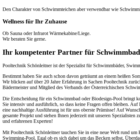
Den Charakter von Schwimmteichen aber verwendbar wie Schwimm
Wellness für Ihr Zuhause
Ob Sauna oder Infrarot Wärmekabine/Liege.
Wir beraten Sie gerne.
Ihr kompetenter Partner für Schwimmbad
Pooltechnik Schönleitner ist der Spezialist für Schwimmbäder, Swi
Bestimmt haben Sie auch schon davon geträumt an einem heißen Somme
Wir blicken auf über 20 Jahre Erfahrung in Sachen Pooltechnik zurü
Bädermeister und Mitglied des Verbands der Österreichischen Schw
Die Entscheidung für ein Schwimmbad oder Biodesign-Pool bringt ko
Sie intensiv und ausführlich, so dass keine Fragen offen bleiben. Au
eine nachhaltige Ausführung ist für uns oberste Prämisse! Auf Wunsch
gesamte Projekt und stehen Ihnen jederzeit mit unseren Spezialisten z
und erfahrenen Experten!
Mit Pooltechnik Schönleitner tauchen Sie in eine neue Welt rund 
Swimming-Pool. Egal ob es sich dabei um das Becken selbst, Überd