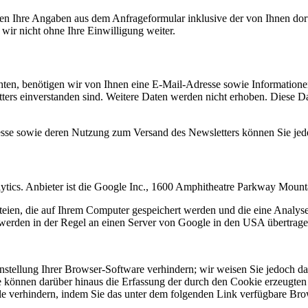
n Ihre Angaben aus dem Anfrageformular inklusive der von Ihnen dor
wir nicht ohne Ihre Einwilligung weiter.
en, benötigen wir von Ihnen eine E-Mail-Adresse sowie Informationen,
rs einverstanden sind. Weitere Daten werden nicht erhoben. Diese Dat
resse sowie deren Nutzung zum Versand des Newsletters können Sie jed
ytics. Anbieter ist die Google Inc., 1600 Amphitheatre Parkway Mou
eien, die auf Ihrem Computer gespeichert werden und die eine Analys
werden in der Regel an einen Server von Google in den USA übertragen
tellung Ihrer Browser-Software verhindern; wir weisen Sie jedoch dara
 können darüber hinaus die Erfassung der durch den Cookie erzeugten 
 verhindern, indem Sie das unter dem folgenden Link verfügbare Brows