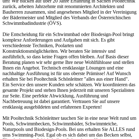
um! Wir blicken auf über 20 Jahre Erfahrung in Sachen Pooltechnik
zurück, arbeiten Jahrzehnte mit renommierten Architekten und
Bauherren zusammen, sind angesehenes Mitglied in der Vereinigung
der Bädermeister und Mitglied des Verbands der Österreichischen
Schwimmbadindustrie (ÖVS).
Die Entscheidung für ein Schwimmbad oder Biodesign-Pool bringt
komplexe Anforderungen und Aufgaben mit sich. Es gibt
verschiedenste Techniken, Poolarten und
Konstruktionsmöglichkeiten. Wir beraten Sie intensiv und
ausführlich, so dass keine Fragen offen bleiben. Auf Basis dieser
Beratung planen wir sehr gerne Ihre neue Wohlfühloase und stellen
Ihnen ein Angebot. Technisch erstklassige Lösungen und eine
nachhaltige Ausführung ist für uns oberste Prämisse! Auf Wunsch
erhalten Sie bei Pooltechnik Schönleitner "alles aus einer Hand".
Ein Service den unsere Kunden sehr schätzen. Wir koordinieren das
gesamte Projekt und stehen Ihnen jederzeit mit unseren Spezialisten
zur Seite. Eine perfekte Abwicklung, Ausführung und
Nachbetreuung ist dabei garantiert. Vertrauen Sie auf unsere
erstklassig ausgebildeten und erfahrenen Experten!
Mit Pooltechnik Schönleitner tauchen Sie in eine neue Welt rund um
Pools, Schwimmbecken, Schwimmbäder, Schwimmteiche,
Naturpools und Biodesign-Pools. Bei uns erhalten Sie ALLES rund
ums Swimming-Pool. Egal ob es sich dabei um das Becken selbst,