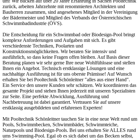
um! Wir blicken auf über 20 Jahre Erfahrung in Sachen Pooltechnik
zurück, arbeiten Jahrzehnte mit renommierten Architekten und
Bauherren zusammen, sind angesehenes Mitglied in der Vereinigung
der Bädermeister und Mitglied des Verbands der Österreichischen
Schwimmbadindustrie (ÖVS).
Die Entscheidung für ein Schwimmbad oder Biodesign-Pool bringt
komplexe Anforderungen und Aufgaben mit sich. Es gibt
verschiedenste Techniken, Poolarten und
Konstruktionsmöglichkeiten. Wir beraten Sie intensiv und
ausführlich, so dass keine Fragen offen bleiben. Auf Basis dieser
Beratung planen wir sehr gerne Ihre neue Wohlfühloase und stellen
Ihnen ein Angebot. Technisch erstklassige Lösungen und eine
nachhaltige Ausführung ist für uns oberste Prämisse! Auf Wunsch
erhalten Sie bei Pooltechnik Schönleitner "alles aus einer Hand".
Ein Service den unsere Kunden sehr schätzen. Wir koordinieren das
gesamte Projekt und stehen Ihnen jederzeit mit unseren Spezialisten
zur Seite. Eine perfekte Abwicklung, Ausführung und
Nachbetreuung ist dabei garantiert. Vertrauen Sie auf unsere
erstklassig ausgebildeten und erfahrenen Experten!
Mit Pooltechnik Schönleitner tauchen Sie in eine neue Welt rund um
Pools, Schwimmbecken, Schwimmbäder, Schwimmteiche,
Naturpools und Biodesign-Pools. Bei uns erhalten Sie ALLES rund
ums Swimming-Pool. Egal ob es sich dabei um das Becken selbst,