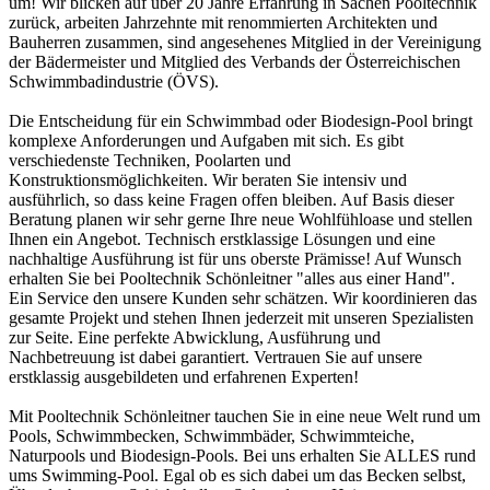
um! Wir blicken auf über 20 Jahre Erfahrung in Sachen Pooltechnik
zurück, arbeiten Jahrzehnte mit renommierten Architekten und
Bauherren zusammen, sind angesehenes Mitglied in der Vereinigung
der Bädermeister und Mitglied des Verbands der Österreichischen
Schwimmbadindustrie (ÖVS).
Die Entscheidung für ein Schwimmbad oder Biodesign-Pool bringt
komplexe Anforderungen und Aufgaben mit sich. Es gibt
verschiedenste Techniken, Poolarten und
Konstruktionsmöglichkeiten. Wir beraten Sie intensiv und
ausführlich, so dass keine Fragen offen bleiben. Auf Basis dieser
Beratung planen wir sehr gerne Ihre neue Wohlfühloase und stellen
Ihnen ein Angebot. Technisch erstklassige Lösungen und eine
nachhaltige Ausführung ist für uns oberste Prämisse! Auf Wunsch
erhalten Sie bei Pooltechnik Schönleitner "alles aus einer Hand".
Ein Service den unsere Kunden sehr schätzen. Wir koordinieren das
gesamte Projekt und stehen Ihnen jederzeit mit unseren Spezialisten
zur Seite. Eine perfekte Abwicklung, Ausführung und
Nachbetreuung ist dabei garantiert. Vertrauen Sie auf unsere
erstklassig ausgebildeten und erfahrenen Experten!
Mit Pooltechnik Schönleitner tauchen Sie in eine neue Welt rund um
Pools, Schwimmbecken, Schwimmbäder, Schwimmteiche,
Naturpools und Biodesign-Pools. Bei uns erhalten Sie ALLES rund
ums Swimming-Pool. Egal ob es sich dabei um das Becken selbst,